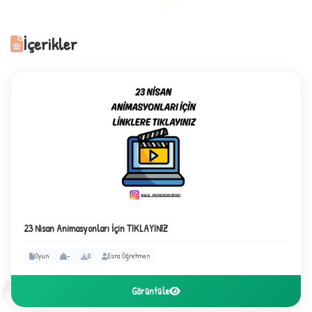
İçerikler
A
23 Nisan Animasyonları İçin TIKLAYINIZ
Oyun
-
0
Esra Öğretmen
✧
A
Görüntüle