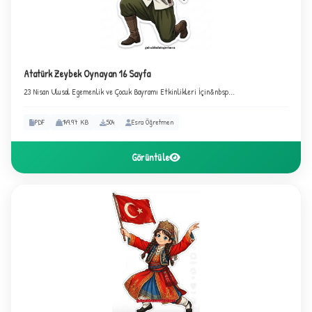
Atatürk Zeybek Oynayan 16 Sayfa
23 Nisan Ulusal Egemenlik ve Çocuk Bayramı Etkinlikleri İçin&nbsp...
PDF
149.97 KB
504
Esra Öğretmen
Görüntüle
C