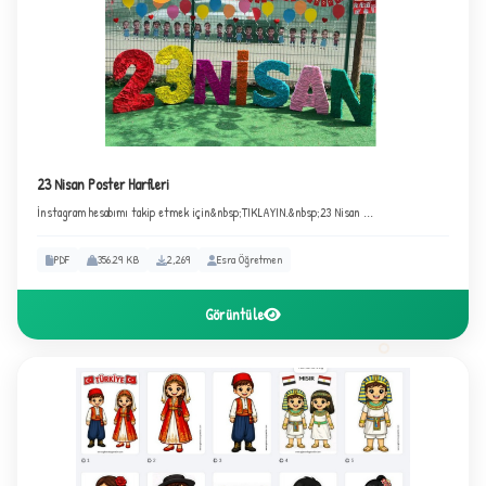
+
23 Nisan Poster Harfleri
İnstagram hesabımı takip etmek için&nbsp;TIKLAYIN.&nbsp;23 Nisan ...
PDF
356.29 KB
2,269
Esra Öğretmen
Görüntüle
1