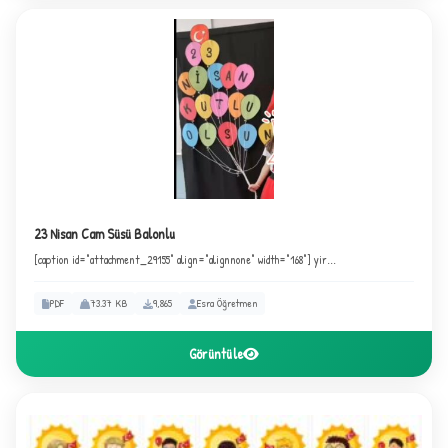
23 Nisan Cam Süsü Balonlu
[caption id="attachment_29155" align="alignnone" width="168"] yir...
PDF
73.37 KB
9,865
Esra Öğretmen
Görüntüle