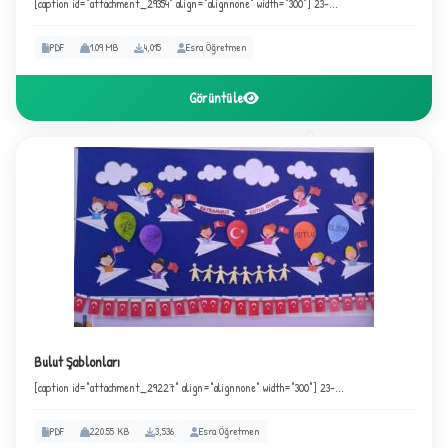
[caption id="attachment_29354" align="alignnone" width="300"] 23-...
PDF
1.09 MB
4,015
Esra Öğretmen
Görüntüle
Bulut Şablonları
[caption id="attachment_29227" align="alignnone" width="300"] 23-...
PDF
220.55 KB
3,536
Esra Öğretmen