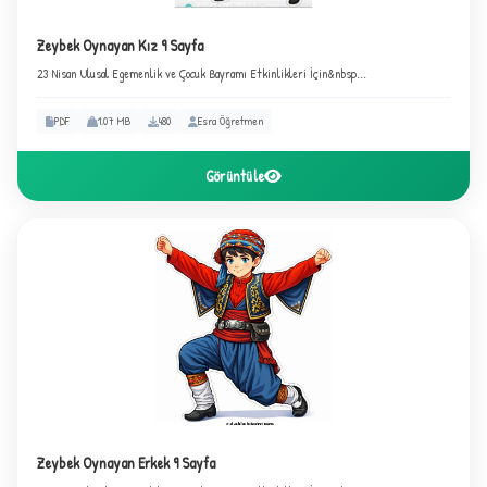
Zeybek Oynayan Kız 9 Sayfa
23 Nisan Ulusal Egemenlik ve Çocuk Bayramı Etkinlikleri İçin&nbsp...
PDF
1.07 MB
480
Esra Öğretmen
Görüntüle
Zeybek Oynayan Erkek 9 Sayfa
✦