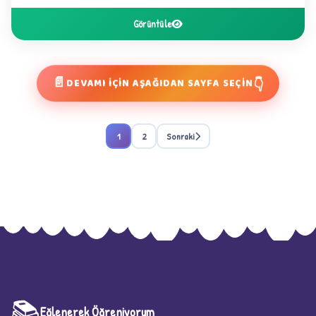
D
Görüntüle
📄
👇
DEVAMI İÇİN AŞAĞIDAN SAYFA SEÇİN
1
2
Sonraki
📚
Eğlenerek Öğreniyorum