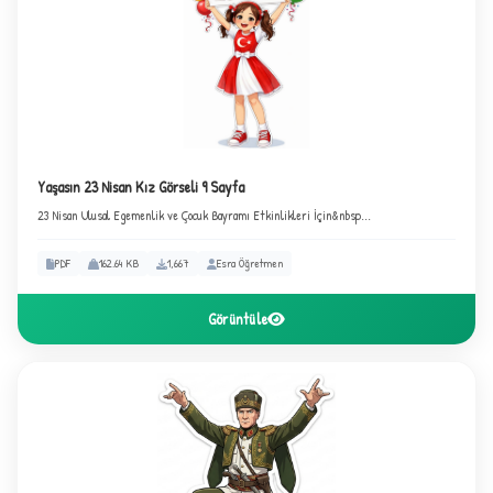
Yaşasın 23 Nisan Kız Görseli 9 Sayfa
23 Nisan Ulusal Egemenlik ve Çocuk Bayramı Etkinlikleri İçin&nbsp...
PDF
162.64 KB
1,667
Esra Öğretmen
Görüntüle