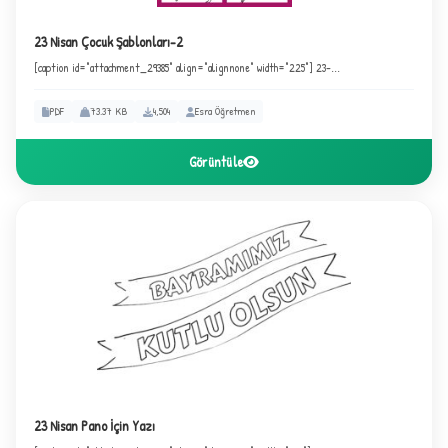
23 Nisan Çocuk Şablonları-2
[caption id="attachment_29385" align="alignnone" width="225"] 23-...
PDF
73.37 KB
4,504
Esra Öğretmen
Görüntüle
23 Nisan Pano İçin Yazı