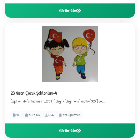
Görüntüle
3
23 Nisan Çocuk Şablonları-4
[caption id="attachment_29517" align="alignnone" width="300"] coc...
PDF
73.37 KB
6,336
Esra Öğretmen
Görüntüle