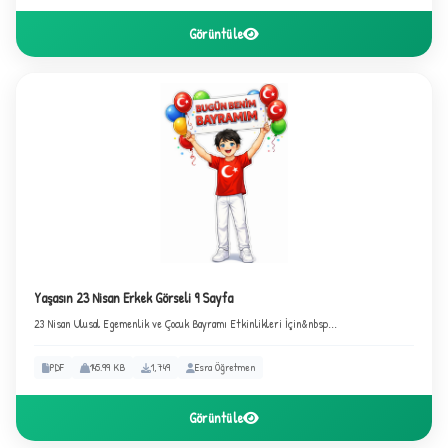
Görüntüle
✧
Yaşasın 23 Nisan Erkek Görseli 9 Sayfa
23 Nisan Ulusal Egemenlik ve Çocuk Bayramı Etkinlikleri İçin&nbsp...
PDF
145.99 KB
1,749
Esra Öğretmen
Görüntüle