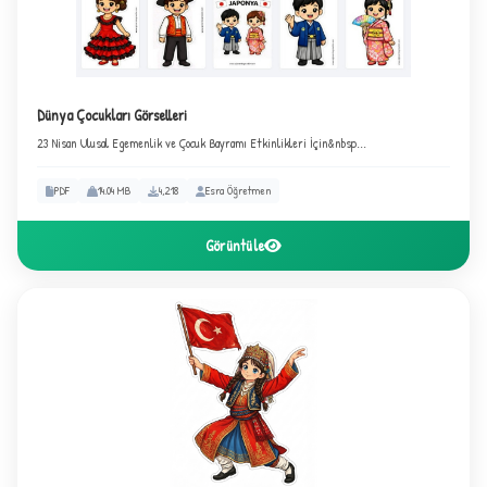
Dünya Çocukları Görselleri
23 Nisan Ulusal Egemenlik ve Çocuk Bayramı Etkinlikleri İçin&nbsp...
PDF
14.04 MB
4,218
Esra Öğretmen
Görüntüle
2