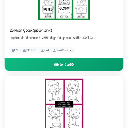
23 Nisan Çocuk Şablonları-3
[caption id="attachment_29388" align="alignnone" width="300"] 23-...
PDF
73.37 KB
5,461
Esra Öğretmen
Görüntüle
★
★