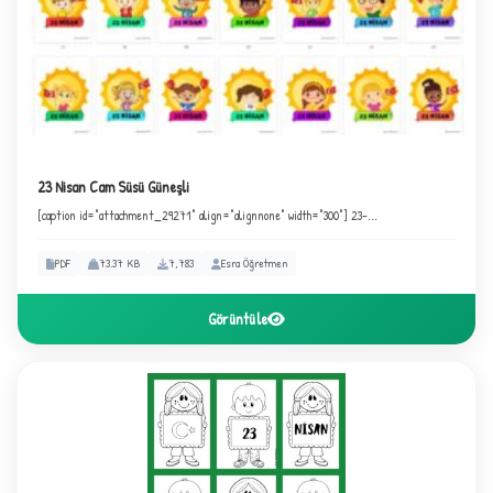
23 Nisan Cam Süsü Güneşli
[caption id="attachment_29271" align="alignnone" width="300"] 23-...
★
PDF
73.37 KB
7,783
Esra Öğretmen
Görüntüle