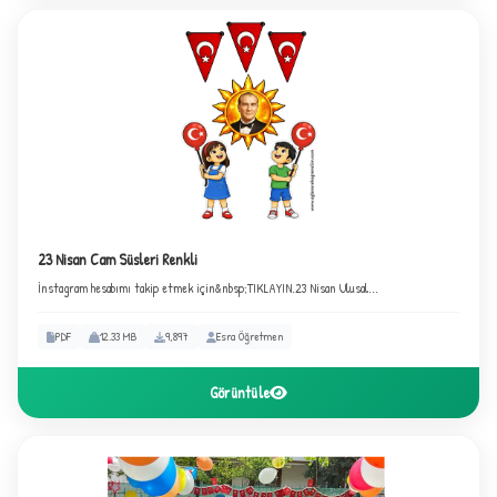
23 Nisan Cam Süsleri Renkli
İnstagram hesabımı takip etmek için&nbsp;TIKLAYIN.23 Nisan Ulusal...
PDF
12.33 MB
9,897
Esra Öğretmen
Görüntüle