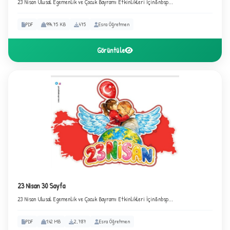
23 Nisan Ulusal Egemenlik ve Çocuk Bayramı Etkinlikleri İçin&nbsp...
PDF
994.75 KB
475
Esra Öğretmen
Görüntüle
23 Nisan 30 Sayfa
23 Nisan Ulusal Egemenlik ve Çocuk Bayramı Etkinlikleri İçin&nbsp...
PDF
1.42 MB
2,787
Esra Öğretmen