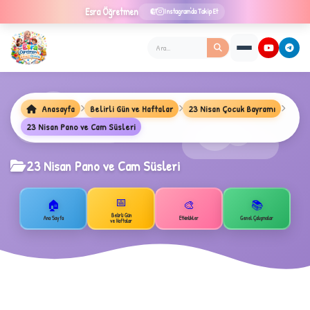
Esra
Öğretmen
Instagram'da Takip Et
Anasayfa
Belirli Gün ve Haftalar
23 Nisan Çocuk Bayramı
23 Nisan Pano ve Cam Süsleri
23 Nisan Pano ve Cam Süsleri
📅
🏠
🎨
📚
Belirli Gün
Ana Sayfa
Etkinlikler
Genel Çalışmalar
ve Haftalar