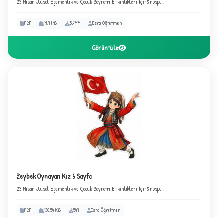
23 Nisan Ulusal Egemenlik ve Çocuk Bayramı Etkinlikleri İçin&nbsp...
PDF
11.9 MB
5,477
Esra Öğretmen
Görüntüle
B
Zeybek Oynayan Kız 6 Sayfa
23 Nisan Ulusal Egemenlik ve Çocuk Bayramı Etkinlikleri İçin&nbsp...
PDF
130.54 KB
549
Esra Öğretmen