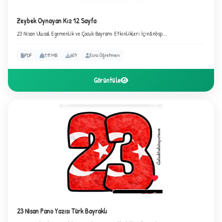
Zeybek Oynayan Kız 12 Sayfa
23 Nisan Ulusal Egemenlik ve Çocuk Bayramı Etkinlikleri İçin&nbsp...
PDF
1.11 MB
607
Esra Öğretmen
Görüntüle
23 Nisan Pano Yazısı Türk Bayraklı