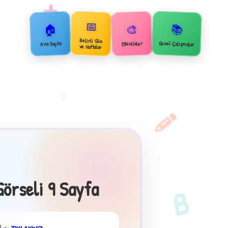
+
📅
🏠
📚
🎨
Belirli Gün
Genel Çalışmalar
Ana Sayfa
Etkinlikler
ve Haftalar
2
örseli 9 Sayfa
B