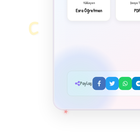
Yükleyen
Dosya 
Esra Öğretmen
PD
C
Paylaş:
★