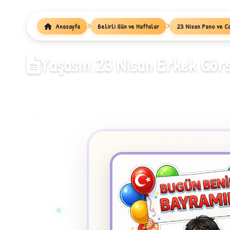
Anasayfa
Belirli Gün ve Haftalar
23 Nisan Pano ve C
1
Yaşasın 23 Nisan Erkek Görs
✧