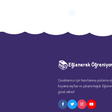
★
📚
Eğlenerek Öğreniyo
Çocuklarınız için hazırlanmış yüzlerce eği
boyama sayfası ve çalışma kağıdı. Eğlen
güzel adresi!
5