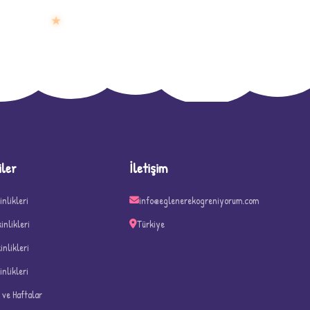
★
D
iler
İletişim
inlikleri
info@eglenerekogreniyorum.com
kinlikleri
Türkiye
kinlikleri
inlikleri
n ve Haftalar