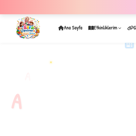
Ana Sayfa
Etkinliklerim
G
✦
A
A