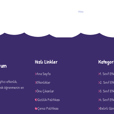
−
Hızlı Linkler
Kategor
rum
D
Ana Sayfa
1. Sınıf Etk
tici etkinlik,
Etkinlikler
2. Sınıf Et
erek öğrenmenin en
Öne Çıkanlar
3. Sınıf Et
Gizlilik Politikası
4. Sınıf Etk
Çerez Politikası
Belirli Gü
✧