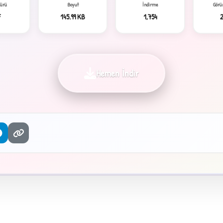
Türü
Boyut
İndirme
Görü
F
145.99 KB
1,754
Hemen İndir