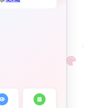
İçin
TIKLAYINIZ
×
F