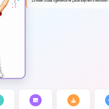
23 Nisan Ulusal Egemenlik ve Çocuk Bayramı Etkinlikleri 
✦
4