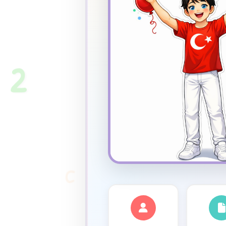
★
2
C
✦