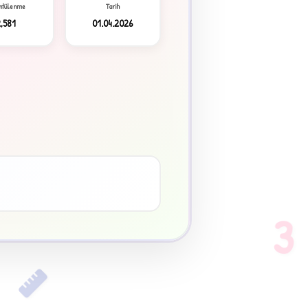
ntülenme
Tarih
2,581
01.04.2026
3
♥
3