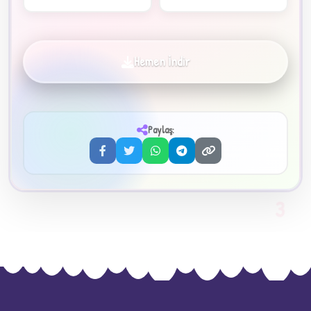
Hemen İndir
✦
Paylaş:
3