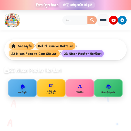
Esra
Öğretmen
Instagram'da Takip Et
Anasayfa
Belirli Gün ve Haftalar
23 Nisan Pano ve Cam Süsleri
23 Nisan Poster Harfleri
★
23 Nisan Poster Harfleri
✦
📅
🏠
🎨
📚
B
Belirli Gün
1
Ana Sayfa
Etkinlikler
Genel Çalışmalar
ve Haftalar
A
A
✧