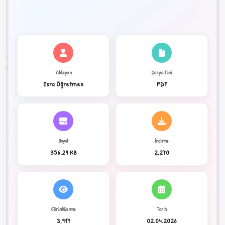
✦
2
Yükleyen
Dosya Türü
Esra Öğretmen
PDF
Boyut
İndirme
356.29 KB
2,270
C
Görüntülenme
Tarih
3,917
02.04.2026