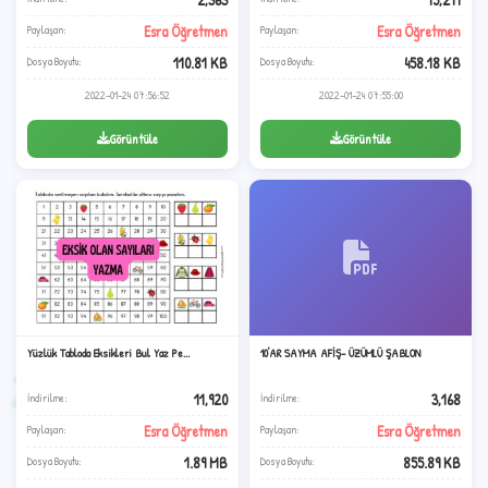
Esra Öğretmen
Esra Öğretmen
Paylaşan:
Paylaşan:
110.81 KB
458.18 KB
Dosya Boyutu:
Dosya Boyutu:
2022-01-24 07:56:52
2022-01-24 07:55:00
★
Görüntüle
Görüntüle
✦
Yüzlük Tabloda Eksikleri Bul Yaz Pe...
10'AR SAYMA AFİŞ- ÜZÜMLÜ ŞABLON
2
11,920
3,168
İndirilme:
İndirilme:
Esra Öğretmen
Esra Öğretmen
Paylaşan:
Paylaşan:
1.89 MB
855.89 KB
Dosya Boyutu:
Dosya Boyutu: