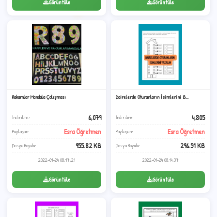
Görüntüle
Görüntüle
Rakamlar Mandala Çalışması
Dairelerde Oturanların İsimlerini B...
+
6,079
4,805
İndirilme:
İndirilme:
Esra Öğretmen
Esra Öğretmen
Paylaşan:
Paylaşan:
955.82 KB
296.51 KB
Dosya Boyutu:
Dosya Boyutu:
2022-01-24 08:17:21
2022-01-24 08:14:37
1
Görüntüle
Görüntüle