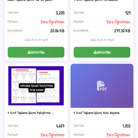
3,205
929
İndirilme:
İndirilme:
Esra Öğretmen
Esra Öğretmen
Paylaşan:
Paylaşan:
20.06 KB
271.30 KB
Dosya Boyutu:
Dosya Boyutu:
2022-01-24 07:16:51
2022-01-24 07:15:24
Görüntüle
Görüntüle
★
1. Sınıf Toplama İşlemi Pekiştirme ...
1. Sınıf Toplama İşlemi Kutu Boyama
4,607
1,033
İndirilme:
İndirilme:
Esra Öğretmen
Esra Öğretmen
Paylaşan:
Paylaşan: