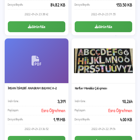
84.82 KB
153.50 KB
Dosya Boyutu:
Dosya Boyutu:
2022-01-24 23:38:42
2022-01-24 23:37:55
✦
B
1
Görüntüle
Görüntüle
A
İNSAN İSİMLERİ ANAGRAM BULMACA-2
Harfler Mandala Çalışması
A
✧
3,319
10,264
İndirilme:
İndirilme:
Esra Öğretmen
Esra Öğretmen
Paylaşan:
Paylaşan:
1.99 MB
4.00 KB
Dosya Boyutu:
Dosya Boyutu:
2022-01-24 23:36:52
2022-01-24 22:39:54