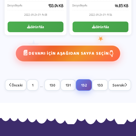
933.04 KB
44.85 KB
Dosya Boyutu:
Dosya Boyutu:
2022-01-24 07:14:08
2022-01-24 07:11:56
Görüntüle
Görüntüle
★
★
📄
👇
DEVAMI İÇİN AŞAĞIDAN SAYFA SEÇİN
...
Önceki
1
130
131
132
133
Sonraki