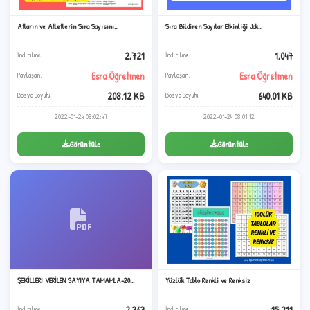
Atların ve Atletlerin Sıra Sayısını...
Sıra Bildiren Sayılar Etkinliği Jok...
2,721
1,047
İndirilme:
İndirilme:
Esra Öğretmen
Esra Öğretmen
Paylaşan:
Paylaşan:
208.12 KB
640.01 KB
Dosya Boyutu:
Dosya Boyutu:
2022-01-24 08:02:47
2022-01-24 08:01:12
Görüntüle
Görüntüle
B
✧
ŞEKİLLERİ VERİLEN SAYIYA TAMAMLA-20...
Yüzlük Tablo Renkli ve Renksiz
2,363
15,211
İndirilme:
İndirilme: