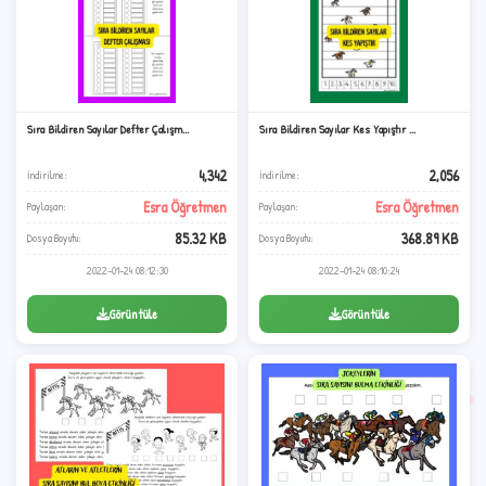
Sıra Bildiren Sayılar Defter Çalışm...
Sıra Bildiren Sayılar Kes Yapıştır ...
4,342
2,056
İndirilme:
İndirilme:
Esra Öğretmen
Esra Öğretmen
Paylaşan:
Paylaşan:
2
85.32 KB
368.89 KB
Dosya Boyutu:
Dosya Boyutu:
2022-01-24 08:12:30
2022-01-24 08:10:24
Görüntüle
Görüntüle