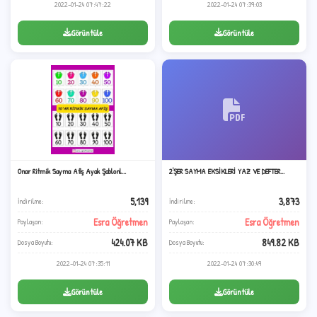
2022-01-24 07:47:22
2022-01-24 07:39:03
Görüntüle
Görüntüle
Onar Ritmik Sayma Afiş Ayak Şablonl...
2'ŞER SAYMA EKSİKLERİ YAZ VE DEFTER...
5,139
3,873
İndirilme:
İndirilme:
Esra Öğretmen
Esra Öğretmen
Paylaşan:
Paylaşan:
424.07 KB
849.82 KB
Dosya Boyutu:
Dosya Boyutu:
2022-01-24 07:35:11
2022-01-24 07:30:49
C
Görüntüle
Görüntüle