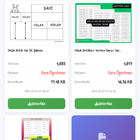
Onluk Birlik Yaz Sil Şablonu
Onluk Birlikleri Verilen Sayıyı Yaz...
4,885
4,817
İndirilme:
İndirilme:
Esra Öğretmen
Esra Öğretmen
Paylaşan:
Paylaşan:
✦
17.48 KB
46.56 KB
Dosya Boyutu:
Dosya Boyutu:
2022-01-24 07:28:20
2022-01-24 07:26:52
Görüntüle
Görüntüle