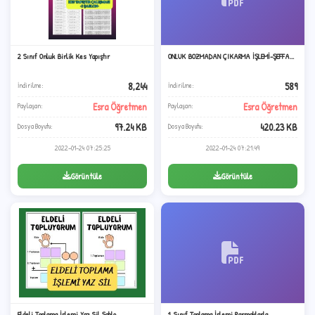
2 Sınıf Onluk Birlik Kes Yapıştır
ONLUK BOZMADAN ÇIKARMA İŞLEMİ-ŞEFFA...
3
8,244
589
İndirilme:
İndirilme:
Esra Öğretmen
Esra Öğretmen
Paylaşan:
Paylaşan:
97.24 KB
420.23 KB
Dosya Boyutu:
Dosya Boyutu:
2022-01-24 07:25:25
2022-01-24 07:21:49
Görüntüle
Görüntüle
Eldeli Toplama İşlemi Yaz Sil Şablo...
1. Sınıf Toplama İşlemi Parmaklarla