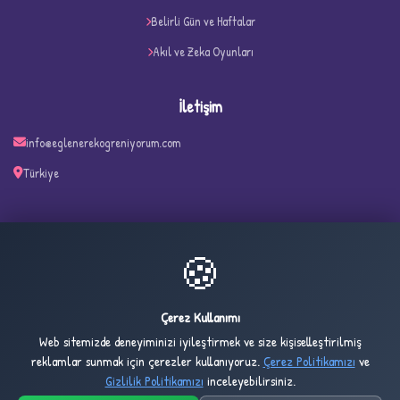
Belirli Gün ve Haftalar
Akıl ve Zeka Oyunları
İletişim
info@eglenerekogreniyorum.com
Türkiye
✧
🍪
23
1,792
ONLINE
BUGÜN
Çerez Kullanımı
Web sitemizde deneyiminizi iyileştirmek ve size kişiselleştirilmiş
2,784
1,027,454
reklamlar sunmak için çerezler kullanıyoruz.
Çerez Politikamızı
ve
DÜN
TOPLAM
Gizlilik Politikamızı
inceleyebilirsiniz.