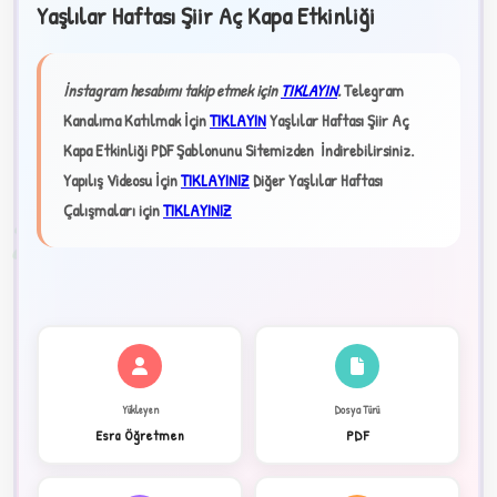
Yaşlılar Haftası Şiir Aç Kapa Etkinliği
★
İnstagram hesabımı takip etmek için
TIKLAYIN
.
Telegram
Kanalıma Katılmak İçin
TIKLAYIN
Yaşlılar Haftası Şiir Aç
✦
Kapa Etkinliği PDF Şablonunu Sitemizden İndirebilirsiniz.
Yapılış Videosu İçin
TIKLAYINIZ
Diğer Yaşlılar Haftası
Çalışmaları için
TIKLAYINIZ
2
Yükleyen
Dosya Türü
Esra Öğretmen
PDF