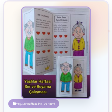
2
B
✧
Yaşlılar Haftası-(18-24 Mart)