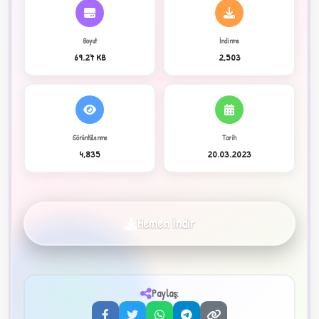
Boyut
İndirme
C
69.27 KB
2,503
Görüntülenme
Tarih
4,835
20.03.2023
✦
Hemen İndir
Paylaş:
3