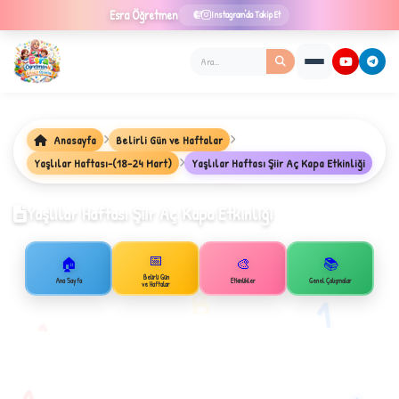
Esra
Öğretmen
Instagram'da Takip Et
Anasayfa
Belirli Gün ve Haftalar
Yaşlılar Haftası-(18-24 Mart)
Yaşlılar Haftası Şiir Aç Kapa Etkinliği
★
Yaşlılar Haftası Şiir Aç Kapa Etkinliği
📅
🏠
🎨
📚
✦
Belirli Gün
Ana Sayfa
Etkinlikler
Genel Çalışmalar
B
ve Haftalar
1
A