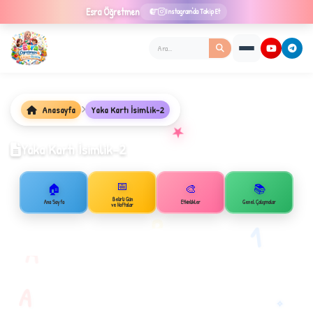
Esra
Öğretmen
Instagram'da Takip Et
Anasayfa
Yaka Kartı İsimlik-2
★
Yaka Kartı İsimlik-2
📅
🏠
🎨
📚
Belirli Gün
Ana Sayfa
Etkinlikler
Genel Çalışmalar
✦
ve Haftalar
B
1
A
A
✧