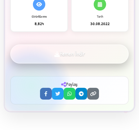
C
Görüntülenme
Tarih
8,824
30.08.2022
✦
Hemen İndir
Paylaş:
3