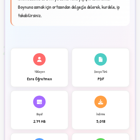
★
Boynuna asmak için ortasından delgeçle delerek, kurdele, ip
takabilirsiniz.
✦
2
Yükleyen
Dosya Türü
Esra Öğretmen
PDF
Boyut
İndirme
2.79 MB
5,018