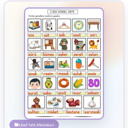
2
B
✧
1.Sınıf Tatil Etkinlikleri