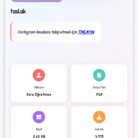
taslak
★
✦
İnstagram hesabımı takip etmek için
TIKLAYIN
.
2
Yükleyen
Dosya Türü
Esra Öğretmen
PDF
Boyut
İndirme
2.63 MB
4,715