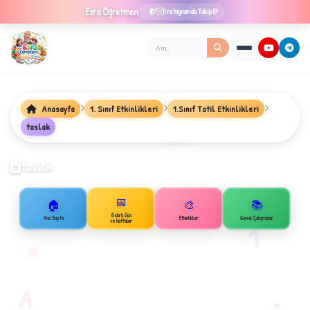
Esra
Öğretmen
Instagram'da Takip Et
Anasayfa
1. Sınıf Etkinlikleri
1.Sınıf Tatil Etkinlikleri
taslak
★
taslak
📅
🏠
🎨
📚
✦
B
Belirli Gün
Ana Sayfa
Etkinlikler
Genel Çalışmalar
ve Haftalar
1
A
A
✧