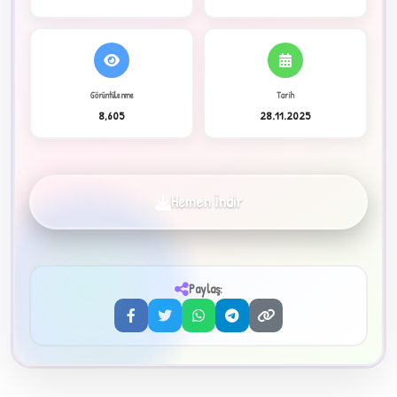
C
Görüntülenme
Tarih
8,605
28.11.2025
✦
Hemen İndir
Paylaş:
3