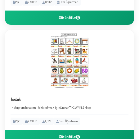
PDF
2.63 MB
8,172
Esra Öğretmen
Görüntüle
taslak
★
İnstagram hesabımı takip etmek için&nbsp;TIKLAYIN.&nbsp;
PDF
2.63 MB
4,718
Esra Öğretmen
Görüntüle