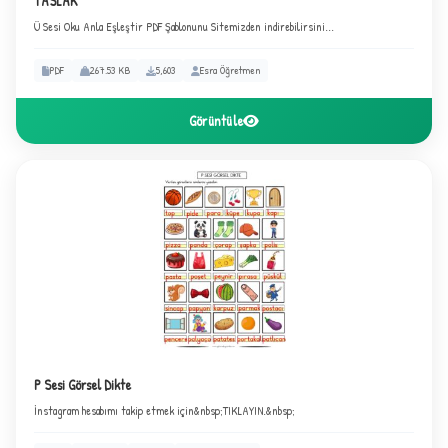
TASLAK
Ü Sesi Oku Anla Eşleştir PDF Şablonunu Sitemizden indirebilirsini...
PDF
267.53 KB
5,603
Esra Öğretmen
Görüntüle
P Sesi Görsel Dikte
İnstagram hesabımı takip etmek için&nbsp;TIKLAYIN.&nbsp;