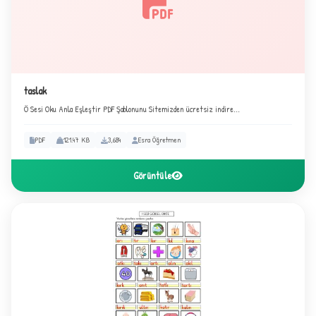
taslak
Ö Sesi Oku Anla Eşleştir PDF Şablonunu Sitemizden ücretsiz indire...
PDF
121.47 KB
3,684
Esra Öğretmen
Görüntüle