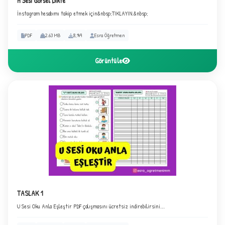
H Sesi Görsel Dikte
İnstagram hesabımı takip etmek için&nbsp;TIKLAYIN.&nbsp;
★
PDF
2.63 MB
8,149
Esra Öğretmen
Görüntüle
✦
TASLAK 1
U Sesi Oku Anla Eşleştir PDF çalışmasını ücretsiz indirebilirsini...