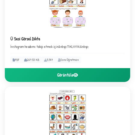
✦
Ü Sesi Görsel Dikte
İnstagram hesabımı takip etmek için&nbsp;TIKLAYIN.&nbsp;
PDF
267.53 KB
5,547
Esra Öğretmen
Görüntüle