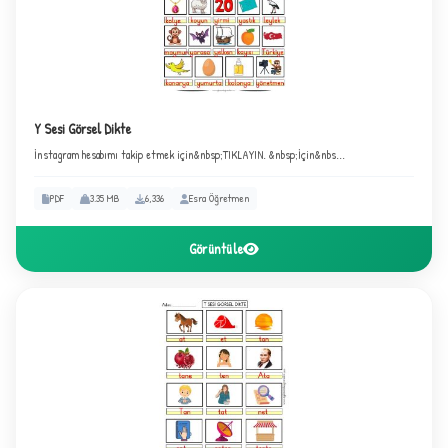
Y Sesi Görsel Dikte
İnstagram hesabımı takip etmek için&nbsp;TIKLAYIN. &nbsp;İçin&nbs...
PDF
3.35 MB
6,336
Esra Öğretmen
Görüntüle
B