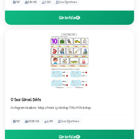
2
PDF
5.84 MB
5,120
Esra Öğretmen
Görüntüle
O Sesi Görsel Dikte
İnstagram hesabımı takip etmek için&nbsp;TIKLAYIN.&nbsp;
PDF
613.08 KB
6,049
Esra Öğretmen
Görüntüle