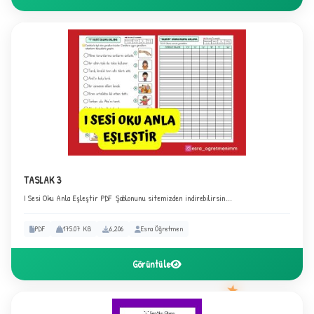
TASLAK 3
I Sesi Oku Anla Eşleştir PDF Şablonunu sitemizden indirebilirsin...
PDF
175.07 KB
6,206
Esra Öğretmen
Görüntüle
★
★