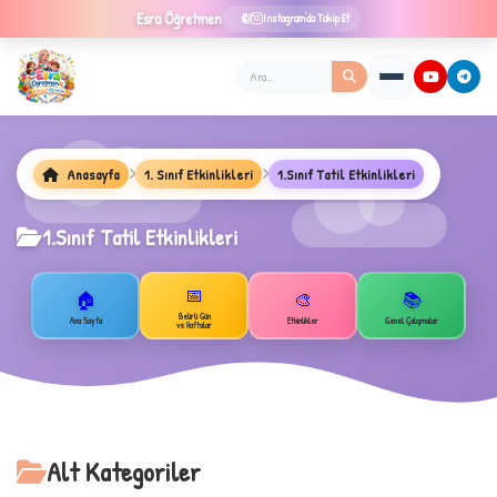
Esra
Öğretmen
Instagram'da Takip Et
Anasayfa
1. Sınıf Etkinlikleri
1.Sınıf Tatil Etkinlikleri
1.Sınıf Tatil Etkinlikleri
📅
🏠
🎨
📚
Belirli Gün
Ana Sayfa
Etkinlikler
Genel Çalışmalar
ve Haftalar
Alt Kategoriler