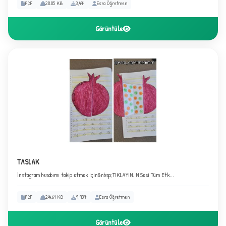
PDF
28.85 KB
3,494
Esra Öğretmen
Görüntüle
+
TASLAK
İnstagram hesabımı takip etmek için&nbsp;TIKLAYIN. N Sesi Tüm Etk...
1
PDF
244.61 KB
9,937
Esra Öğretmen
Görüntüle