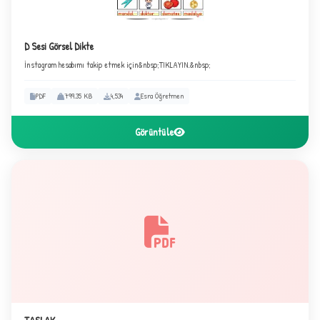
D Sesi Görsel Dikte
İnstagram hesabımı takip etmek için&nbsp;TIKLAYIN.&nbsp;
PDF
799.35 KB
4,534
Esra Öğretmen
3
Görüntüle