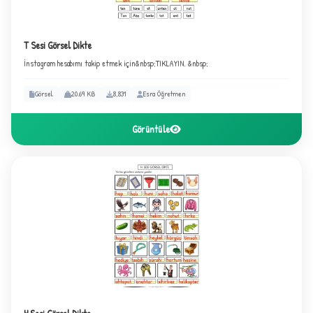
T Sesi Görsel Dikte
İnstagram hesabımı takip etmek için&nbsp;TIKLAYIN. &nbsp;
Görsel
20.69 KB
8,831
Esra Öğretmen
✧
Görüntüle