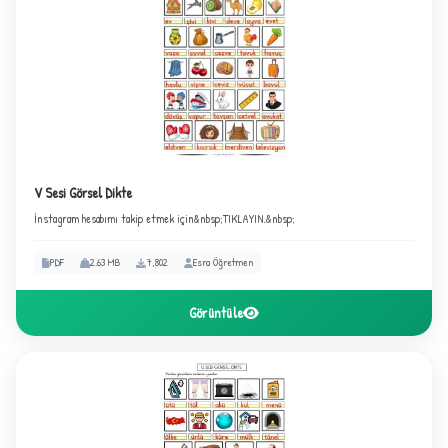
C
V Sesi Görsel Dikte
İnstagram hesabımı takip etmek için&nbsp;TIKLAYIN.&nbsp;
PDF
2.63 MB
7,802
Esra Öğretmen
Görüntüle