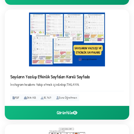
Sayıların Yazılışı Etkinlik Sayfaları Kareli Sayfada
İnstagram hesabımı takip etmek için&nbsp;TIKLAYIN.
PDF
34.44 KB
10,767
Esra Öğretmen
Görüntüle