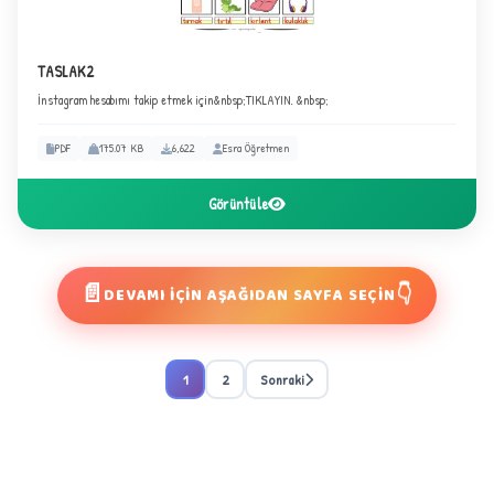
TASLAK2
İnstagram hesabımı takip etmek için&nbsp;TIKLAYIN. &nbsp;
D
PDF
175.07 KB
6,622
Esra Öğretmen
Görüntüle
📄
DEVAMI İÇİN AŞAĞIDAN SAYFA SEÇİN
👇
1
2
Sonraki