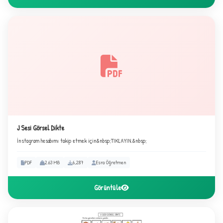
J Sesi Görsel Dikte
İnstagram hesabımı takip etmek için&nbsp;TIKLAYIN.&nbsp;
PDF
2.63 MB
6,287
Esra Öğretmen
Görüntüle