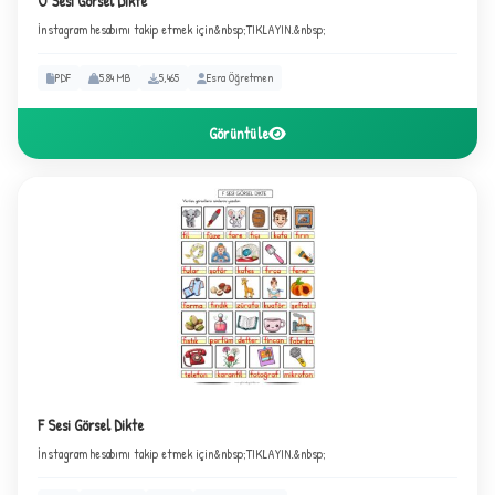
U Sesi Görsel Dikte
İnstagram hesabımı takip etmek için&nbsp;TIKLAYIN.&nbsp;
PDF
5.84 MB
5,465
Esra Öğretmen
Görüntüle
F Sesi Görsel Dikte
İnstagram hesabımı takip etmek için&nbsp;TIKLAYIN.&nbsp;