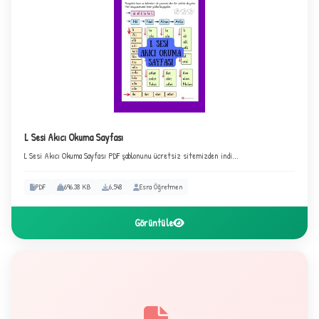
L Sesi Akıcı Okuma Sayfası
L Sesi Akıcı Okuma Sayfası PDF şablonunu ücretsiz sitemizden indi...
PDF
696.38 KB
6,548
Esra Öğretmen
Görüntüle