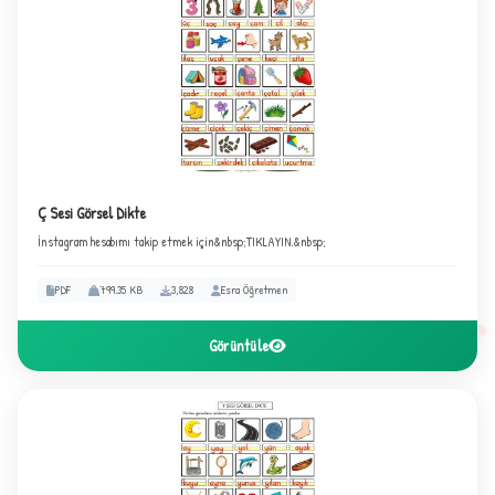
2
Ç Sesi Görsel Dikte
İnstagram hesabımı takip etmek için&nbsp;TIKLAYIN.&nbsp;
PDF
799.35 KB
3,828
Esra Öğretmen
Görüntüle