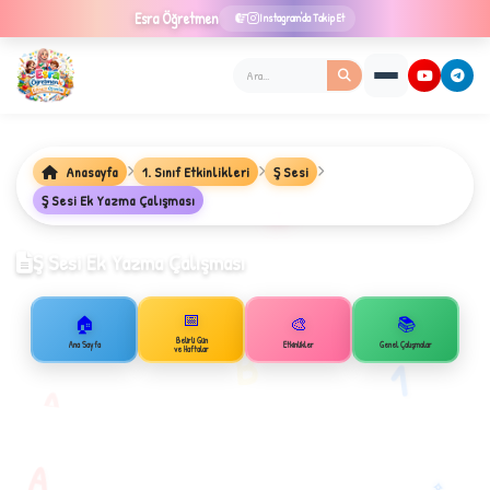
Esra
Öğretmen
Instagram'da Takip Et
Anasayfa
1. Sınıf Etkinlikleri
Ş Sesi
Ş Sesi Ek Yazma Çalışması
★
Ş Sesi Ek Yazma Çalışması
📅
🏠
🎨
📚
✦
Belirli Gün
B
Ana Sayfa
Etkinlikler
Genel Çalışmalar
ve Haftalar
1
A
A
✧