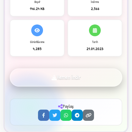
Boyut
İndirme
146.24 KB
2,566
C
Görüntülenme
Tarih
4,285
21.01.2023
✦
Hemen İndir
Paylaş:
3