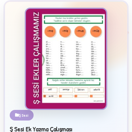
2
B
✧
Ş Sesi
Ş Sesi Ek Yazma Çalışması