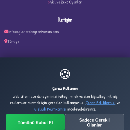
Akıl ve Zeka Oyunları
İletişim
info@eglenerekogreniyorum.com
Türkiye
✧
🍪
273
2,261
ONLINE
BUGÜN
Çerez Kullanımı
Web sitemizde deneyiminizi iyileştirmek ve size kişiselleştirilmiş
3,128
1,031,051
reklamlar sunmak için çerezler kullanıyoruz.
Çerez Politikamızı
ve
DÜN
TOPLAM
Gizlilik Politikamızı
inceleyebilirsiniz.
Sadece Gerekli
Tümünü Kabul Et
© 2032 Eglenerekogreniyorum.com — All rights reserved.
Olanlar
Design & Development by
Umt Yazılım