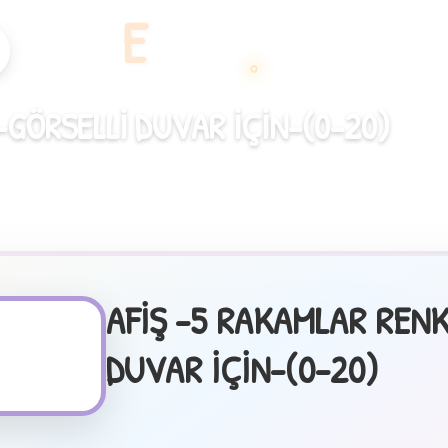
E
-GÖRSELLİ DUVAR İÇİN-(0-20)
AFİŞ -5 RAKAMLAR RENK
DUVAR İÇİN-(0-20)
✦