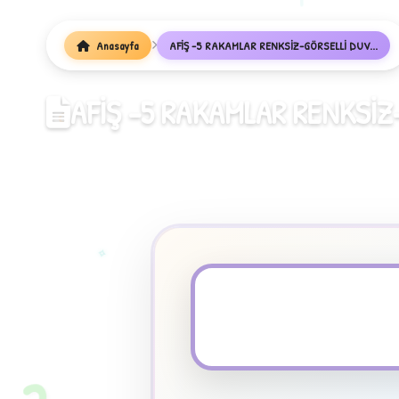
1
Anasayfa
AFİŞ -5 RAKAMLAR RENKSİZ-GÖRSELLİ DUV...
AFİŞ -5 RAKAMLAR RENKSİZ
✧
★
PDF Dosyası