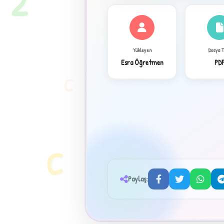
2
Yükleyen
Dosya 
Esra Öğretmen
PD
C
✦
C
Paylaş: