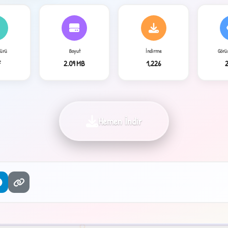
Türü
Boyut
İndirme
Görü
F
2.09 MB
1,226
4
Hemen İndir