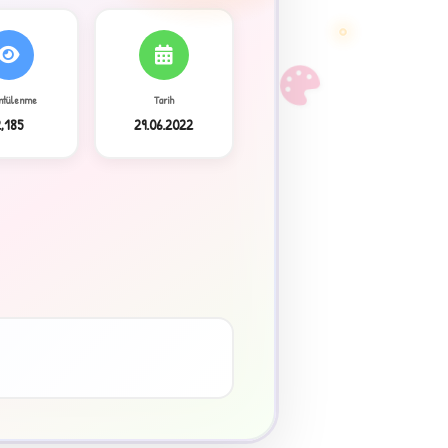
F
ntülenme
Tarih
2,185
29.06.2022
3
♥