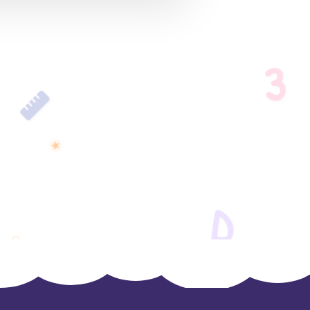
3
★
D