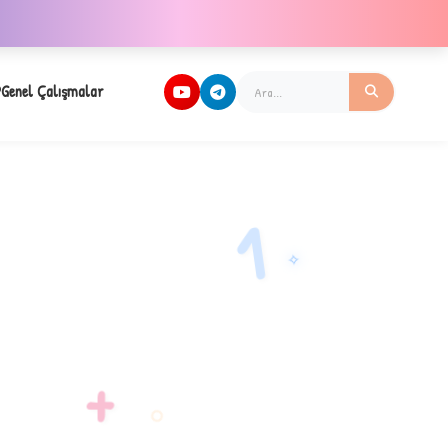
Genel Çalışmalar
1
✧
+