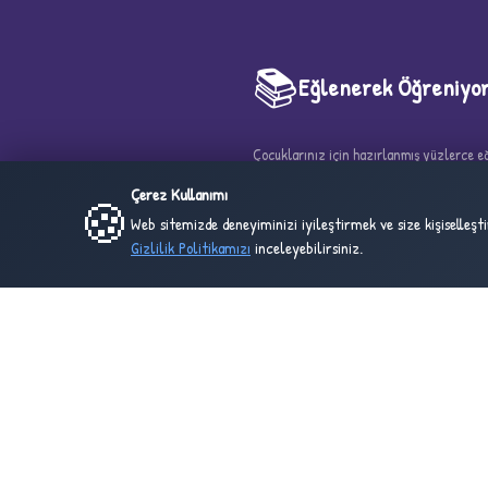
5
📚
Eğlenerek Öğreniyo
Çocuklarınız için hazırlanmış yüzlerce eği
boyama sayfası ve çalışma kağıdı. Eğlen
Çerez Kullanımı
🍪
güzel adresi!
Web sitemizde deneyiminizi iyileştirmek ve size kişiselleş
Gizlilik Politikamızı
inceleyebilirsiniz.
25
6
ONLINE
BU