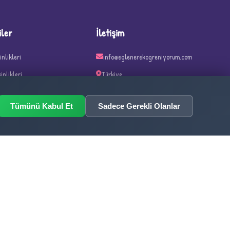
iler
İletişim
inlikleri
info@eglenerekogreniyorum.com
kinlikleri
Türkiye
kinlikleri
Tümünü Kabul Et
Sadece Gerekli Olanlar
inlikleri
n ve Haftalar
ka Oyunları
1,026,333
TOPLAM