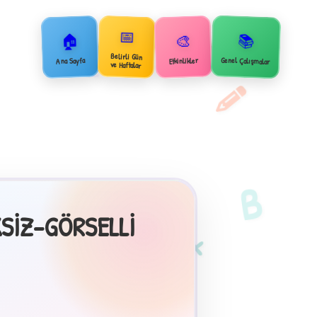
📅
🏠
📚
🎨
Belirli Gün
Genel Çalışmalar
Ana Sayfa
Etkinlikler
2
ve Haftalar
B
SİZ-GÖRSELLİ
×