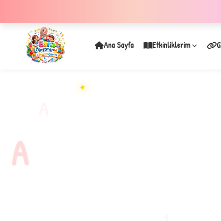
Ana Sayfa
Etkinliklerim
G
✦
A
A