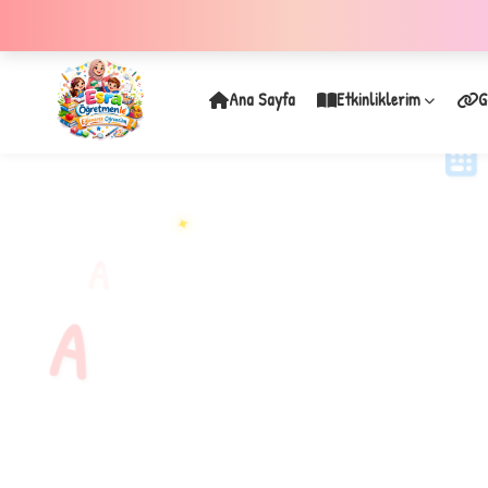
Ana Sayfa
Etkinliklerim
G
✦
A
A