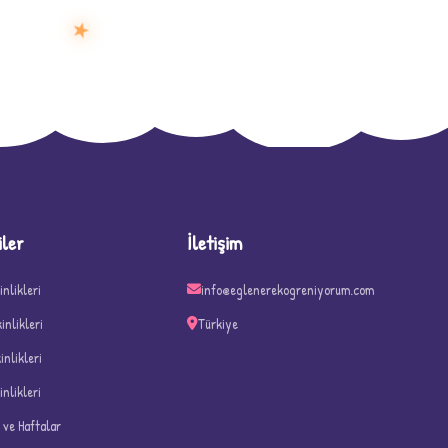
★
D
iler
İletişim
inlikleri
info@eglenerekogreniyorum.com
kinlikleri
Türkiye
kinlikleri
inlikleri
n ve Haftalar