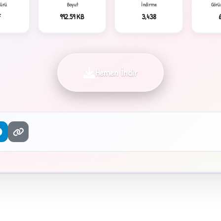
Türü
Boyut
İndirme
Görü
F
992.59 KB
3,438
Hemen İndir