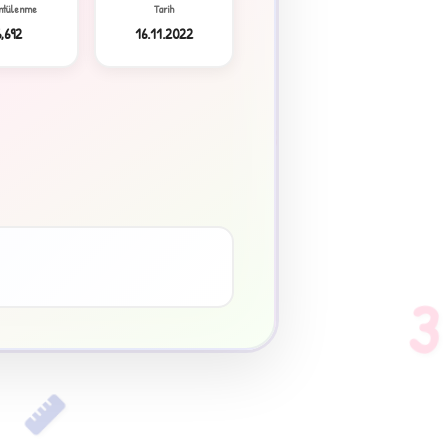
ntülenme
Tarih
6,692
16.11.2022
3
♥
3