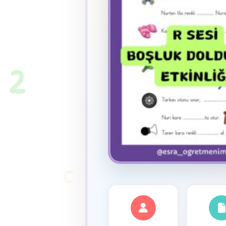
★
2
C
✦