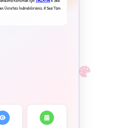
analıma Katılmak İçin
TIKLAYIN
R Sesi
×
 Ücretsiz İndirebilirsiniz.
R Sesi Tüm
F