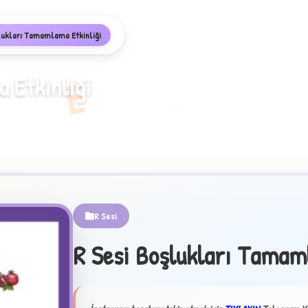
lukları Tamamlama Etkinliği
E
 Etkinliği
R Sesi
R Sesi Boşlukları Tamam