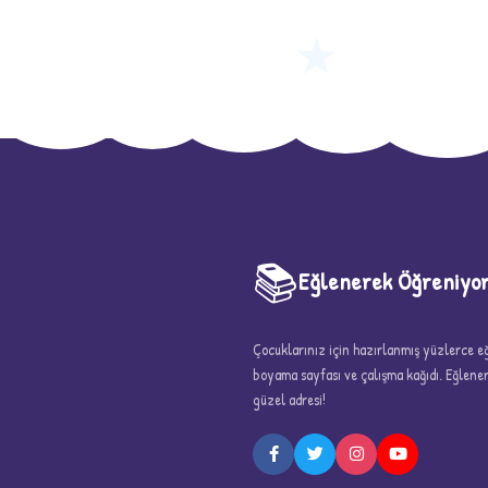
★
📚
Eğlenerek Öğreniyo
Çocuklarınız için hazırlanmış yüzlerce eği
boyama sayfası ve çalışma kağıdı. Eğlen
güzel adresi!
5