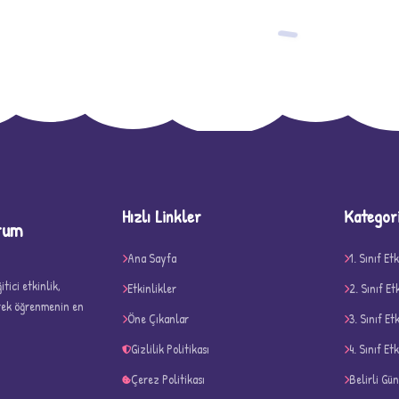
−
Hızlı Linkler
Kategor
rum
D
Ana Sayfa
1. Sınıf Etk
tici etkinlik,
Etkinlikler
2. Sınıf Et
erek öğrenmenin en
Öne Çıkanlar
3. Sınıf Et
Gizlilik Politikası
4. Sınıf Etk
Çerez Politikası
Belirli Gü
✧