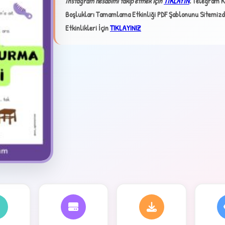
İnstagram hesabımı takip etmek için
TIKLAYIN
.
Telegram K
Boşlukları Tamamlama Etkinliği PDF Şablonunu Sitemizden
Etkinlikleri İçin
TIKLAYINIZ
✦
4