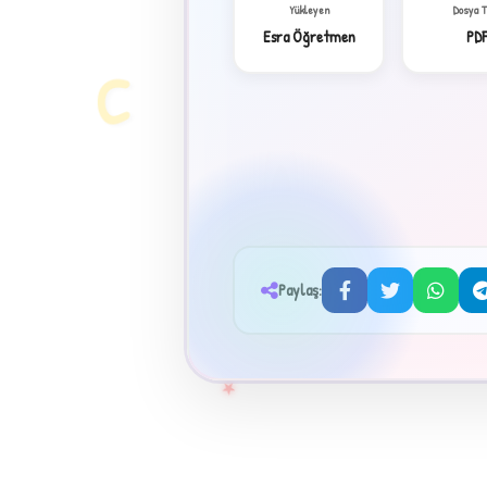
Yükleyen
Dosya 
Esra Öğretmen
PD
C
Paylaş:
★