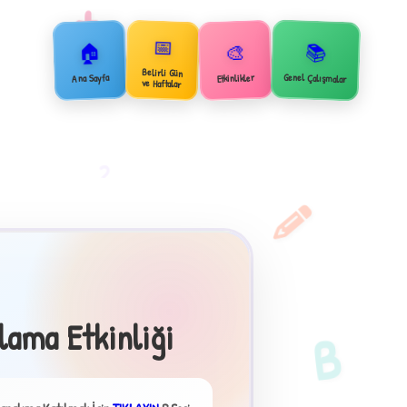
+
📅
🏠
📚
🎨
Belirli Gün
Genel Çalışmalar
Ana Sayfa
Etkinlikler
ve Haftalar
2
lama Etkinliği
B