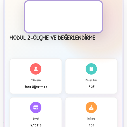
PDF Dosyası
MODÜL 2-ÖLÇME VE DEĞERLENDİRME
B
✧
Yükleyen
Dosya Türü
Esra Öğretmen
PDF
★
✦
Boyut
İndirme
2
4.15 MB
709