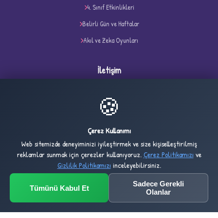
4. Sınıf Etkinlikleri
Belirli Gün ve Haftalar
Akıl ve Zeka Oyunları
İletişim
info@eglenerekogreniyorum.com
✧
🍪
Türkiye
Çerez Kullanımı
Web sitemizde deneyiminizi iyileştirmek ve size kişiselleştirilmiş
reklamlar sunmak için çerezler kullanıyoruz.
Çerez Politikamızı
ve
35
5,367
Gizlilik Politikamızı
inceleyebilirsiniz.
ONLINE
BUGÜN
Sadece Gerekli
Tümünü Kabul Et
Olanlar
3,128
1,034,157
DÜN
TOPLAM