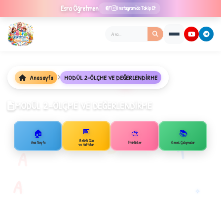
Esra
Öğretmen
Instagram'da Takip Et
Anasayfa
MODÜL 2-ÖLÇME VE DEĞERLENDİRME
★
MODÜL 2-ÖLÇME VE DEĞERLENDİRME
✦
📅
🏠
🎨
📚
B
Belirli Gün
1
Ana Sayfa
Etkinlikler
Genel Çalışmalar
ve Haftalar
A
A
✧