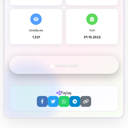
Görüntülenme
Tarih
1,321
09.10.2022
Hemen İndir
C
Paylaş:
✦