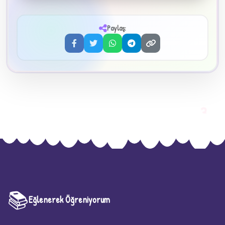
✦
Paylaş:
3
📚
Eğlenerek Öğreniyorum