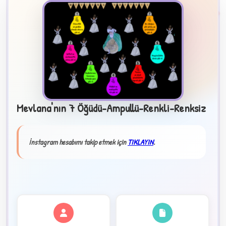
B
Mevlana'nın 7 Öğüdü-Ampullü-Renkli-Renksiz
✧
İnstagram hesabımı takip etmek için
TIKLAYIN
.
★
✦