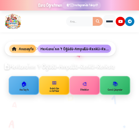
Esra
Öğretmen
Instagram'da Takip Et
Anasayfa
Mevlana'nın 7 Öğüdü-Ampullü-Renkli-Re...
★
Mevlana'nın 7 Öğüdü-Ampullü-Renkli-Renksiz
📅
🏠
🎨
📚
✦
Belirli Gün
B
Ana Sayfa
Etkinlikler
Genel Çalışmalar
ve Haftalar
1
A
A
✧