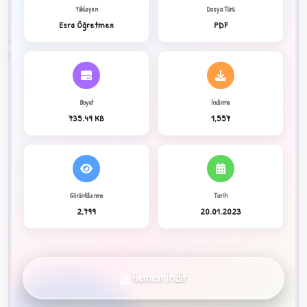
Yükleyen
Dosya Türü
Esra Öğretmen
PDF
2
Boyut
İndirme
735.49 KB
1,557
Görüntülenme
Tarih
2,799
20.01.2023
C
Hemen İndir