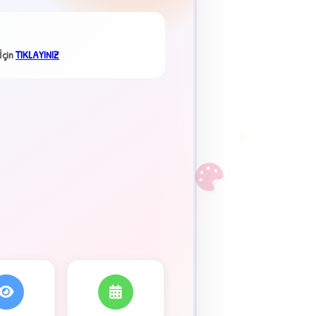
×
İçin
TIKLAYINIZ
F