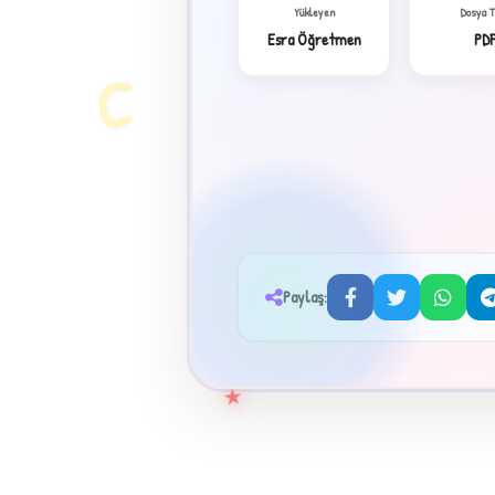
Yükleyen
Dosya 
Esra Öğretmen
PD
C
Paylaş:
★