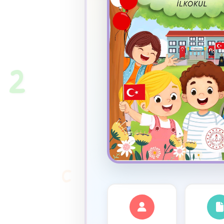
★
2
C
✦