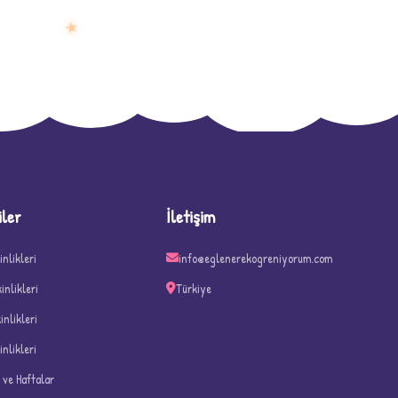
★
D
iler
İletişim
inlikleri
info@eglenerekogreniyorum.com
kinlikleri
Türkiye
kinlikleri
inlikleri
n ve Haftalar