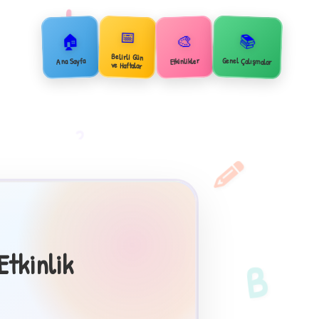
+
📅
🏠
📚
🎨
Belirli Gün
Genel Çalışmalar
Ana Sayfa
Etkinlikler
ve Haftalar
2
Etkinlik
B