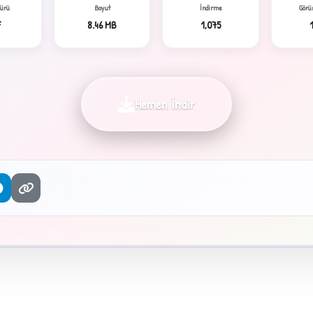
Türü
Boyut
İndirme
Görü
F
8.46 MB
1,075
Hemen İndir