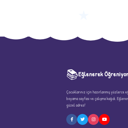
★
📚
Eğlenerek Öğreniyo
Çocuklarınız için hazırlanmış yüzlerce eği
boyama sayfası ve çalışma kağıdı. Eğlen
güzel adresi!
5