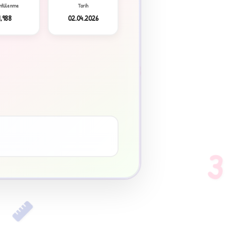
ntülenme
Tarih
1,988
02.04.2026
3
♥
3