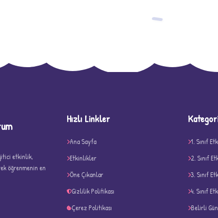
−
Hızlı Linkler
Kategor
rum
D
Ana Sayfa
1. Sınıf Etk
tici etkinlik,
Etkinlikler
2. Sınıf Et
erek öğrenmenin en
Öne Çıkanlar
3. Sınıf Et
Gizlilik Politikası
4. Sınıf Etk
Çerez Politikası
Belirli Gü
✧