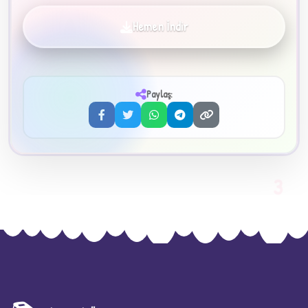
Hemen İndir
✦
Paylaş:
3