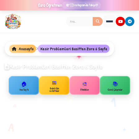
Esra
Öğretmen
Instagram'da Takip Et
Anasayfa
Kesir Problemleri Basitten Zora 6 Sayfa
★
Kesir Problemleri Basitten Zora 6 Sayfa
📅
🏠
🎨
📚
✦
Belirli Gün
Ana Sayfa
Etkinlikler
Genel Çalışmalar
ve Haftalar
B
1
A
A
✧