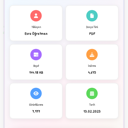
✦
2
Yükleyen
Dosya Türü
Esra Öğretmen
PDF
Boyut
İndirme
144.18 KB
4,675
Görüntülenme
Tarih
C
7,977
13.02.2023