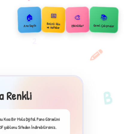
📅
🏠
📚
🎨
Belirli Gün
Genel Çalışmalar
Ana Sayfa
Etkinlikler
ve Haftalar
2
B
a Renkli
×
 Kısa Bir Mola Dijital Pano Görselini
DF şablonu Siteden İndirebilirsiniz.