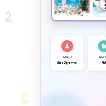
2
C
Yükleyen
Dosya 
Esra Öğretmen
PD
✦
C