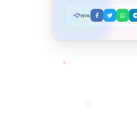
Paylaş:
★
★