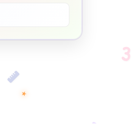
3
♥
3
★
D