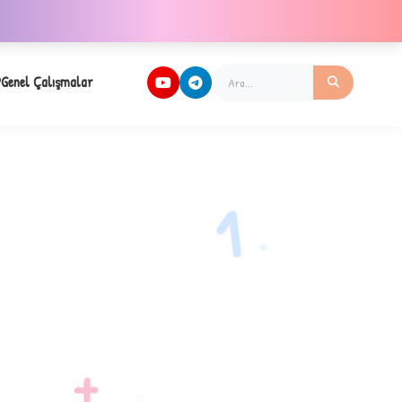
Genel Çalışmalar
1
✧
+