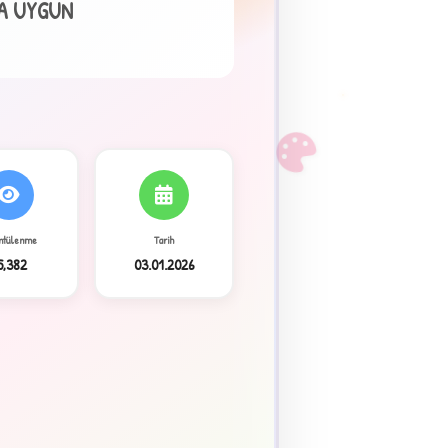
RA UYGUN
F
ntülenme
Tarih
5,382
03.01.2026