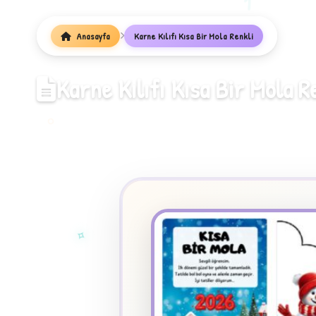
1
Anasayfa
Karne Kılıfı Kısa Bir Mola Renkli
Karne Kılıfı Kısa Bir Mola R
✧
★