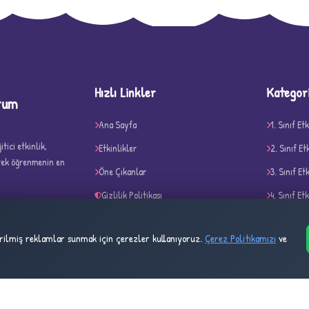
D
Hızlı Linkler
Kategor
rum
Ana Sayfa
1. Sınıf Etk
tici etkinlik,
Etkinlikler
2. Sınıf Et
erek öğrenmenin en
✧
Öne Çıkanlar
3. Sınıf Et
Gizlilik Politikası
4. Sınıf Etk
Çerez Politikası
Belirli Gü
tirilmiş reklamlar sunmak için çerezler kullanıyoruz.
Çerez Politikamızı
ve
Kullanım Şartları
Akıl ve Ze