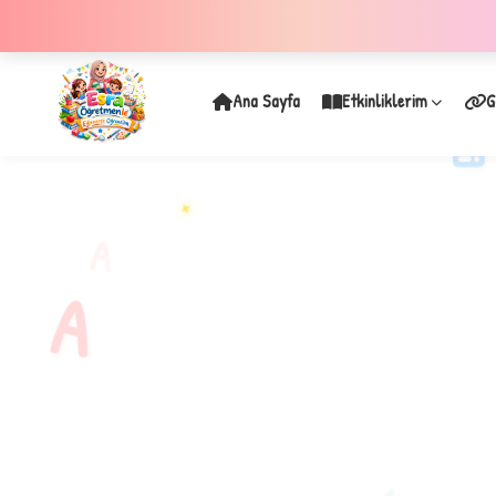
Ana Sayfa
Etkinliklerim
G
✦
A
A