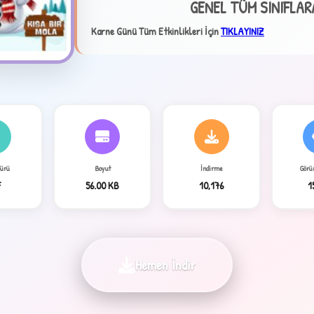
GENEL TÜM SINIFLA
Karne Günü Tüm Etkinlikleri İçin
TIKLAYINIZ
Türü
Boyut
İndirme
Görü
4
F
56.00 KB
10,176
1
Hemen İndir