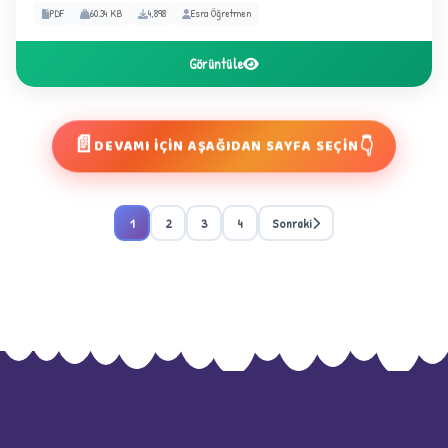
PDF
60.34 KB
4,898
Esra Öğretmen
D
Görüntüle
📄
👇
DEVAMI İÇİN AŞAĞIDAN SAYFA SEÇİN
1
2
3
4
Sonraki