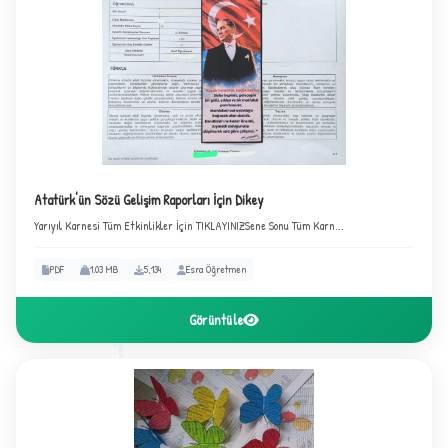
+
Atatürk'ün Sözü Gelişim Raporları İçin Dikey
Yarıyıl Karnesi Tüm Etkinlikler İçin TIKLAYINIZSene Sonu Tüm Karn...
PDF
1.03 MB
5,134
Esra Öğretmen
Görüntüle
1