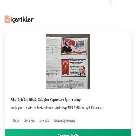
1
İçerikler
A
Atatürk'ün Sözü Gelişim Raporları İçin Yatay
İnstagram hesabımı takip etmek için&nbsp;TIKLAYIN. Yarıyıl Karnes...
✧
PDF
1.3 MB
14,860
Esra Öğretmen
A
Görüntüle