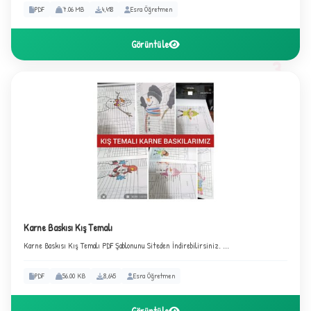
PDF
7.06 MB
4,418
Esra Öğretmen
Görüntüle
3
Karne Baskısı Kış Temalı
Karne Baskısı Kış Temalı PDF Şablonunu Siteden İndirebilirsiniz. ...
PDF
56.00 KB
8,645
Esra Öğretmen
Görüntüle