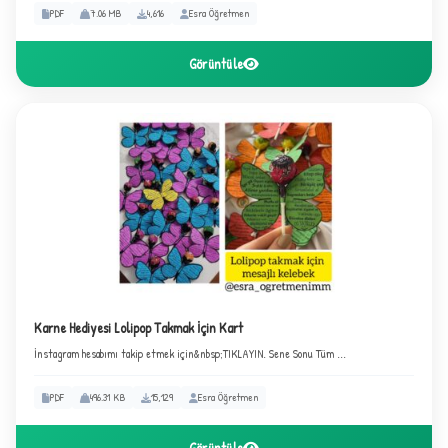
PDF
7.06 MB
4,616
Esra Öğretmen
Görüntüle
✧
Karne Hediyesi Lolipop Takmak İçin Kart
İnstagram hesabımı takip etmek için&nbsp;TIKLAYIN. Sene Sonu Tüm ...
PDF
496.31 KB
15,129
Esra Öğretmen
Görüntüle