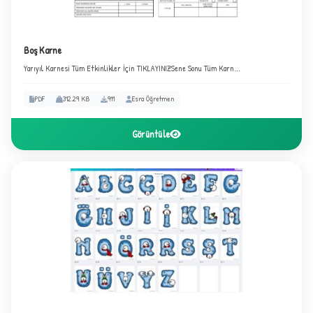
Boş Karne
Yarıyıl Karnesi Tüm Etkinlikler İçin TIKLAYINIZSene Sonu Tüm Karn...
PDF
312.29 KB
911
Esra Öğretmen
Görüntüle