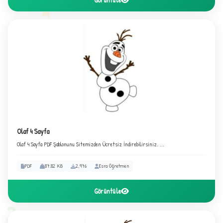
★
✦
Olaf 4 Sayfa
Olaf 4 Sayfa PDF Şablonunu Sitemizden Ücretsiz İndirebilirsiniz. ...
PDF
87.82 KB
2,976
Esra Öğretmen
Görüntüle
2