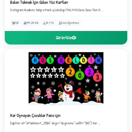
Balon Takmak İçin Gülen Yüz Kartları
İnstagram hesabımı takip etmek için&nbsp;TIKLAYIN.Sene Sonu Tüm K...
PDF
997.28 KB
10,772
Esra Öğretmen
Görüntüle
B
Kar Oynayan Çocuklar Pano için
[caption id="attachment_25564" align="alignnone" width="300"] Kar...