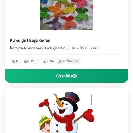
Karne İçin Mesajlı Kartlar
İnstagram hesabımı takip etmek için&nbsp;TIKLAYIN. ÖNEMLİ: Güzel ...
PDF
455.72 KB
32,756
Esra Öğretmen
Görüntüle
2