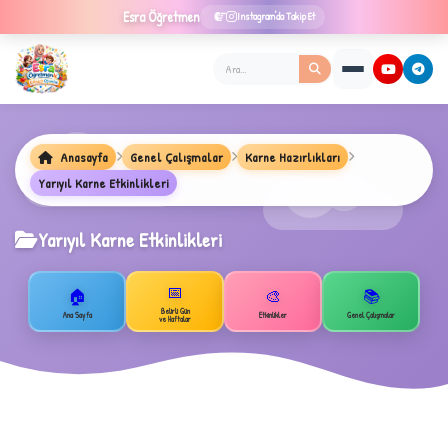
Esra
Öğretmen
Instagram'da Takip Et
Anasayfa
Genel Çalışmalar
Karne Hazırlıkları
Yarıyıl Karne Etkinlikleri
Yarıyıl Karne Etkinlikleri
📅
🏠
🎨
📚
Belirli Gün
Ana Sayfa
Etkinlikler
Genel Çalışmalar
ve Haftalar