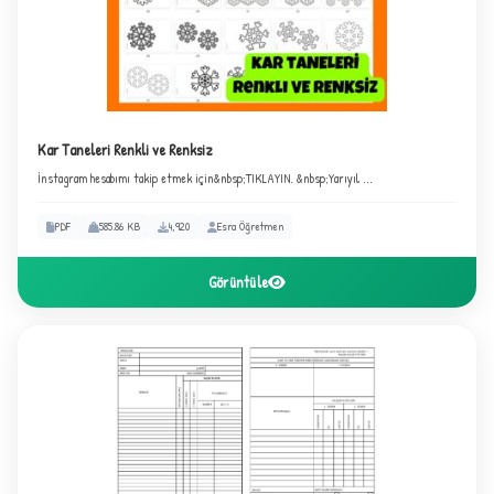
Kar Taneleri Renkli ve Renksiz
İnstagram hesabımı takip etmek için&nbsp;TIKLAYIN. &nbsp;Yarıyıl ...
PDF
585.86 KB
4,920
Esra Öğretmen
Görüntüle
C