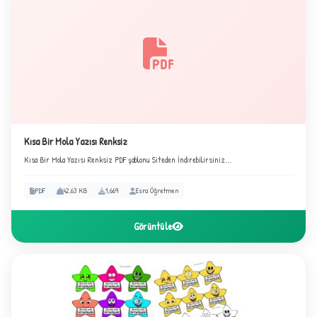
Kısa Bir Mola Yazısı Renksiz
Kısa Bir Mola Yazısı Renksiz PDF şablonu Siteden İndirebilirsiniz...
★
PDF
42.63 KB
1,669
Esra Öğretmen
Görüntüle