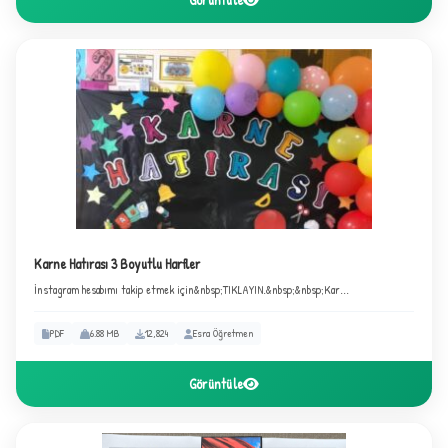
Karne Hatırası 3 Boyutlu Harfler
İnstagram hesabımı takip etmek için&nbsp;TIKLAYIN.&nbsp;&nbsp;Kar...
PDF
6.88 MB
12,824
Esra Öğretmen
Görüntüle