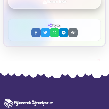
Hemen İndir
✦
Paylaş:
3
📚
Eğlenerek Öğreniyorum