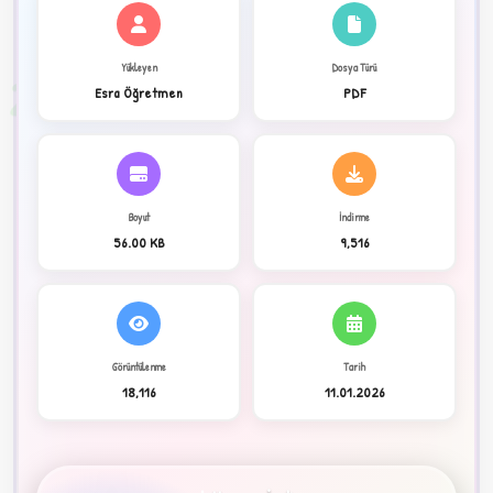
✦
Yükleyen
Dosya Türü
2
Esra Öğretmen
PDF
Boyut
İndirme
56.00 KB
9,516
Görüntülenme
Tarih
C
18,116
11.01.2026