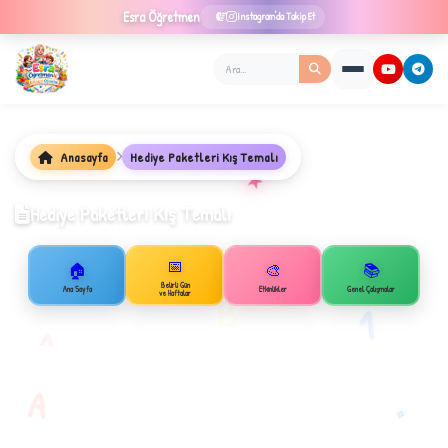
Esra
Öğretmen
Instagram'da Takip Et
Anasayfa
Hediye Paketleri Kış Temalı
★
Hediye Paketleri Kış Temalı
📅
🏠
🎨
📚
✦
Belirli Gün
Ana Sayfa
Etkinlikler
Genel Çalışmalar
B
ve Haftalar
1
A
A
✧