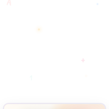
A
✧
+
1