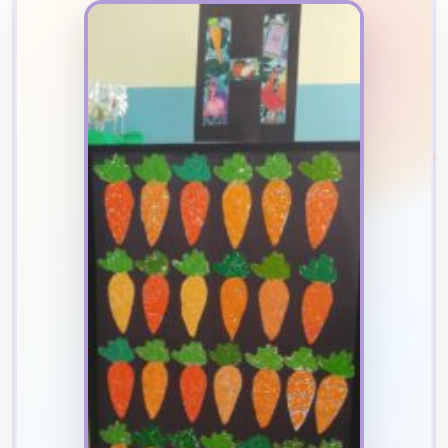
2
B
✧