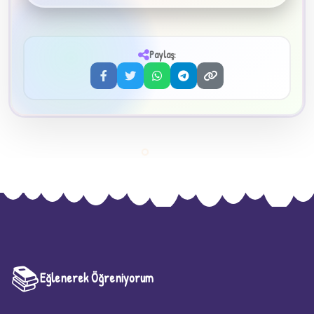
3
Paylaş:
📚
Eğlenerek Öğreniyorum
★