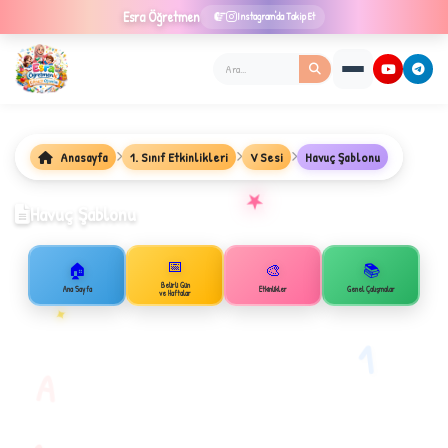
Esra
Öğretmen
Instagram'da Takip Et
Anasayfa
1. Sınıf Etkinlikleri
V Sesi
Havuç Şablonu
★
Havuç Şablonu
📅
🏠
🎨
📚
Belirli Gün
Ana Sayfa
Etkinlikler
Genel Çalışmalar
ve Haftalar
✦
B
1
A