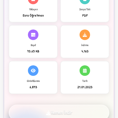
Yükleyen
Dosya Türü
Esra Öğretmen
PDF
C
Boyut
İndirme
73.65 KB
4,163
✦
Görüntülenme
Tarih
6,873
21.01.2023
Hemen İndir