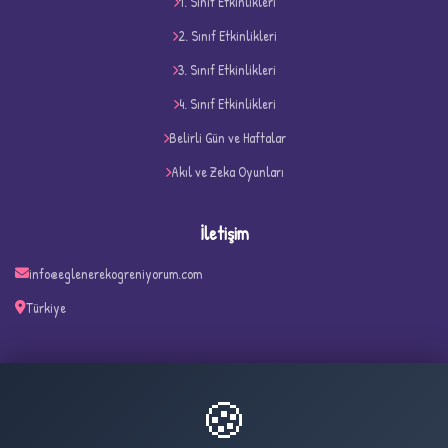
1. Sınıf Etkinlikleri
2. Sınıf Etkinlikleri
3. Sınıf Etkinlikleri
D
4. Sınıf Etkinlikleri
Belirli Gün ve Haftalar
Akıl ve Zeka Oyunları
İletişim
info@eglenerekogreniyorum.com
Türkiye
✧
🍪
30
1,626
ONLINE
BUGÜN