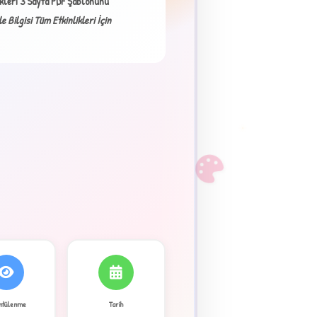
ikleri 3 Sayfa PDF Şablonunu
×
e Bilgisi Tüm Etkinlikleri İçin
F
ntülenme
Tarih