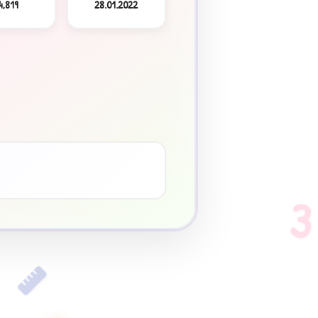
4,819
28.01.2022
3
♥
3