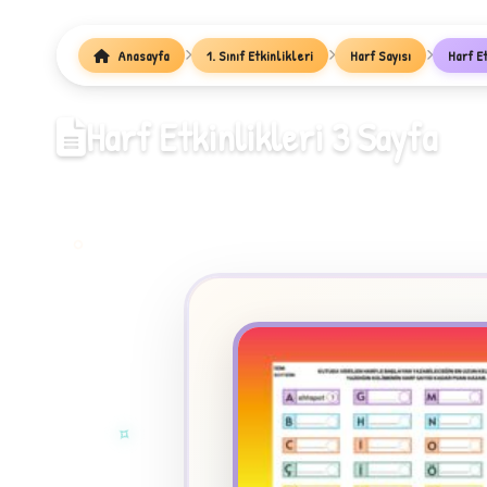
1
Anasayfa
1. Sınıf Etkinlikleri
Harf Sayısı
Harf Et
Harf Etkinlikleri 3 Sayfa
✧