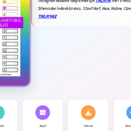
İnstagram hesabımı takip etmek için
TIKLAYIN
.
Harf Etkinl
Sitemizden İndirebilirsiniz.
1.Sınıf Harf, Hece, Kelime Cüml
TIKLAYINIZ
✦
4
Türü
Boyut
İndirme
Görü