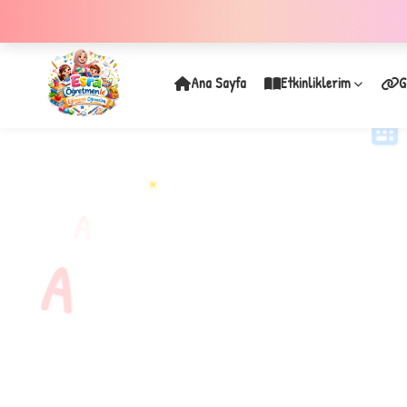
Ana Sayfa
Etkinliklerim
G
✦
A
A