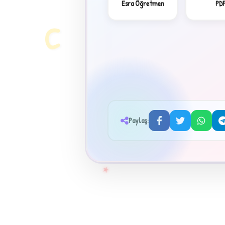
Esra Öğretmen
PD
C
Paylaş:
★