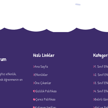
−
Hızlı Linkler
Kategor
rum
D
Ana Sayfa
1. Sınıf Etk
tici etkinlik,
Etkinlikler
2. Sınıf Et
erek öğrenmenin en
Öne Çıkanlar
3. Sınıf Et
Gizlilik Politikası
4. Sınıf Etk
✧
Çerez Politikası
Belirli Gü
Kullanım Şartları
Akıl ve Ze