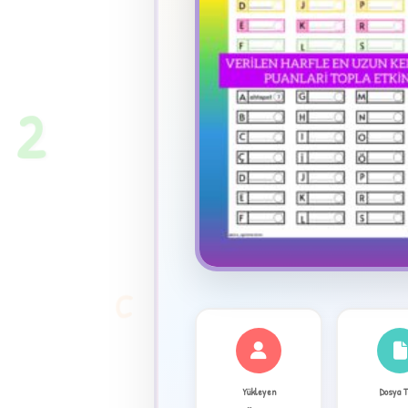
★
2
C
✦
Yükleyen
Dosya 