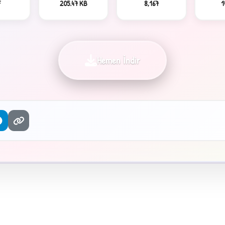
F
205.47 KB
8,167
1
Hemen İndir