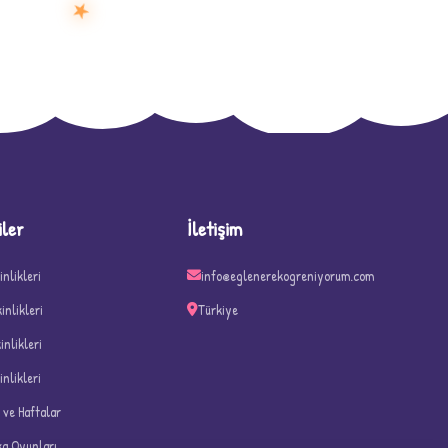
★
D
iler
İletişim
inlikleri
info@eglenerekogreniyorum.com
kinlikleri
Türkiye
kinlikleri
inlikleri
n ve Haftalar
ka Oyunları