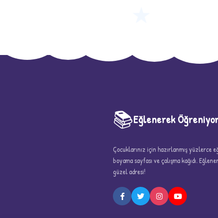
★
📚
Eğlenerek Öğreniyo
Çocuklarınız için hazırlanmış yüzlerce eği
boyama sayfası ve çalışma kağıdı. Eğlen
5
güzel adresi!