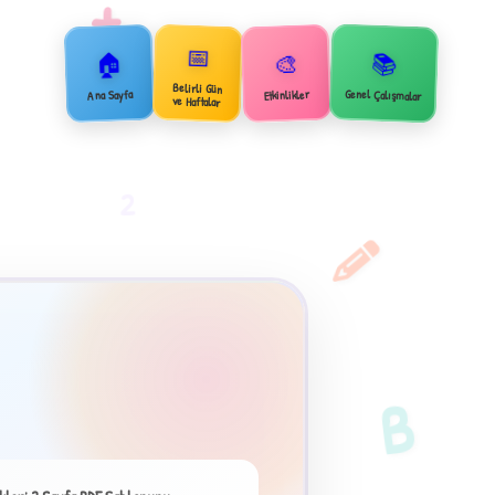
+
📅
🏠
📚
🎨
Belirli Gün
Genel Çalışmalar
Ana Sayfa
Etkinlikler
ve Haftalar
2
B