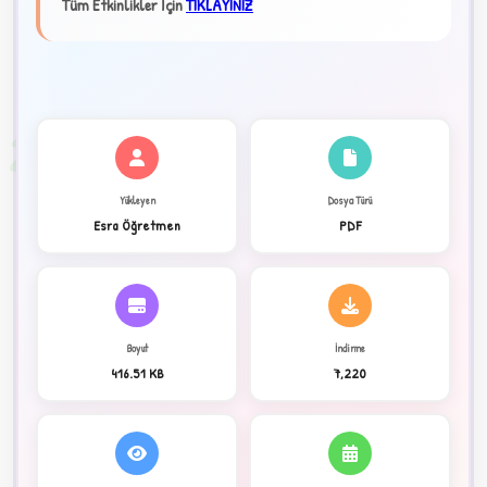
★
Tüm Etkinlikler İçin
TIKLAYINIZ
✦
2
Yükleyen
Dosya Türü
Esra Öğretmen
PDF
Boyut
İndirme
416.51 KB
7,220
C