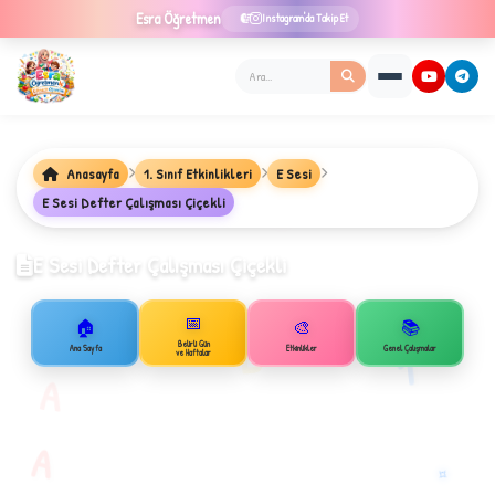
Esra
Öğretmen
Instagram'da Takip Et
Anasayfa
1. Sınıf Etkinlikleri
E Sesi
★
E Sesi Defter Çalışması Çiçekli
E Sesi Defter Çalışması Çiçekli
✦
📅
🏠
🎨
📚
B
Belirli Gün
1
Ana Sayfa
Etkinlikler
Genel Çalışmalar
ve Haftalar
A
A
✧