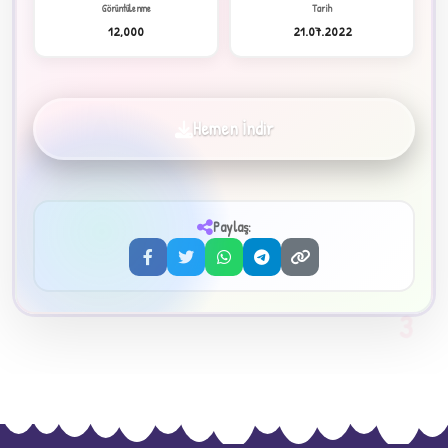
Görüntülenme
Tarih
12,000
21.07.2022
Hemen İndir
✦
Paylaş:
3