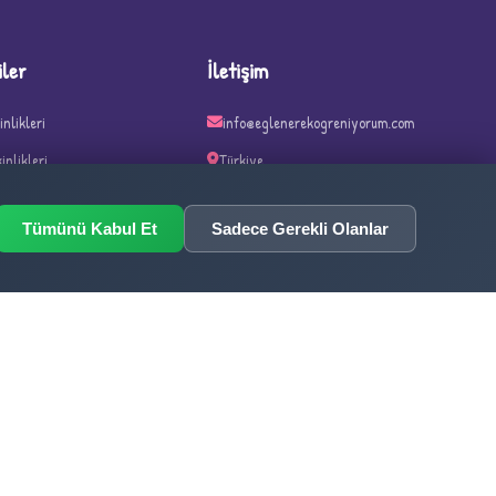
iler
İletişim
inlikleri
info@eglenerekogreniyorum.com
kinlikleri
Türkiye
kinlikleri
Tümünü Kabul Et
Sadece Gerekli Olanlar
inlikleri
n ve Haftalar
ka Oyunları
1,023,149
TOPLAM