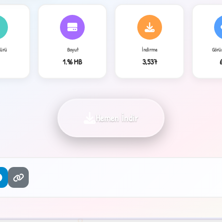
Türü
Boyut
İndirme
Görü
P
1.96 MB
3,537
4
Hemen İndir