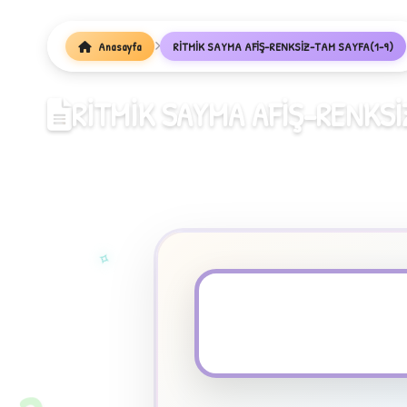
Anasayfa
RİTMİK SAYMA AFİŞ-RENKSİZ-TAM SAYFA(1-9)
RİTMİK SAYMA AFİŞ-RENKSİ
✧
★
PDF Dosyası