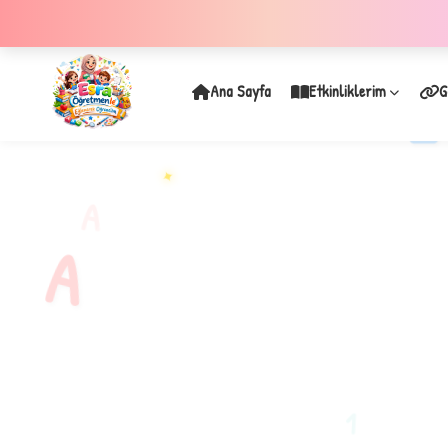
Ana Sayfa
Etkinliklerim
G
✦
A
A
1