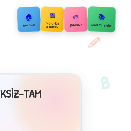
📅
🏠
📚
🎨
Belirli Gün
Genel Çalışmalar
Ana Sayfa
Etkinlikler
2
ve Haftalar
B
NKSİZ-TAM
×