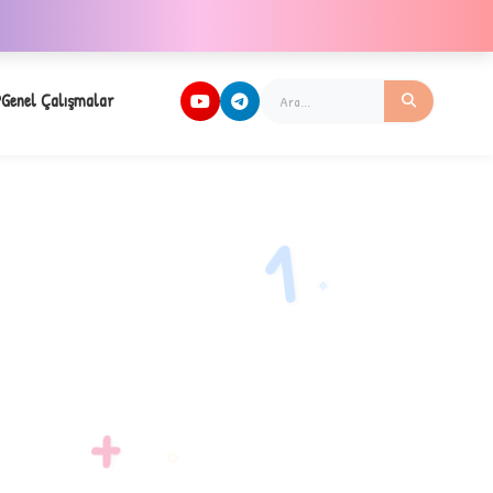
Genel Çalışmalar
1
✧
+