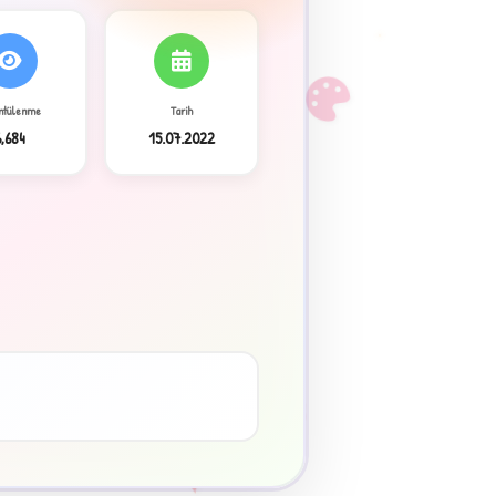
F
ntülenme
Tarih
6,684
15.07.2022
3
♥