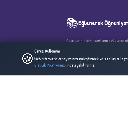
5
📚
Eğlenerek Öğreniyo
Çocuklarınız için hazırlanmış yüzlerce eği
boyama sayfası ve çalışma kağıdı. Eğlen
Çerez Kullanımı
🍪
güzel adresi!
Web sitemizde deneyiminizi iyileştirmek ve size kişiselleş
Gizlilik Politikamızı
inceleyebilirsiniz.
46
2
ONLINE
BU