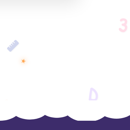
3
★
D