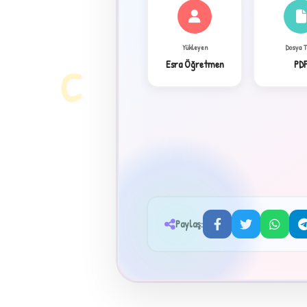
✦
Yükleyen
Dosya 
Esra Öğretmen
PD
C
Paylaş:
★