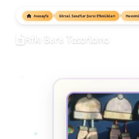
Anasayfa
Görsel Sanatlar Dersi Etkinlikleri
Mevsimle
1
Atkı Bere Tasarlama
✧