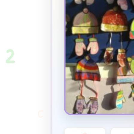
★
2
C