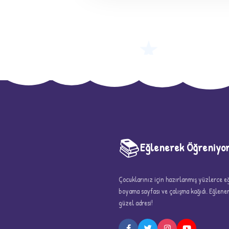
★
📚
Eğlenerek Öğreniyo
Çocuklarınız için hazırlanmış yüzlerce eği
boyama sayfası ve çalışma kağıdı. Eğlen
güzel adresi!