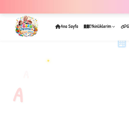
Ana Sayfa
Etkinliklerim
G
✦
A
A