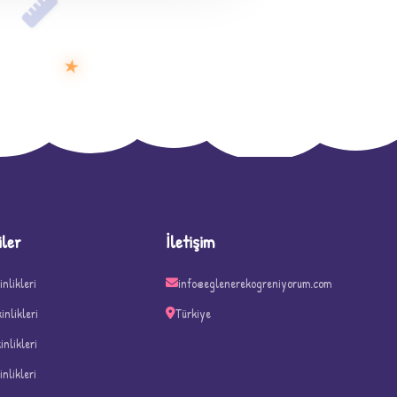
★
D
iler
İletişim
inlikleri
info@eglenerekogreniyorum.com
kinlikleri
Türkiye
kinlikleri
inlikleri