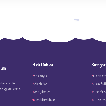
−
Hızlı Linkler
Kategor
rum
D
Ana Sayfa
1. Sınıf Etk
tici etkinlik,
Etkinlikler
2. Sınıf Et
erek öğrenmenin en
Öne Çıkanlar
3. Sınıf Et
Gizlilik Politikası
4. Sınıf Etk