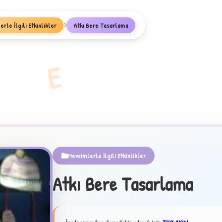
rle İlgili Etkinlikler
Atkı Bere Tasarlama
E
Mevsimlerle İlgili Etkinlikler
Atkı Bere Tasarlama