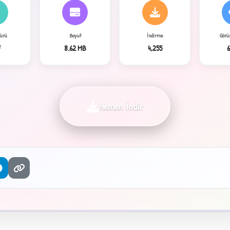
Türü
Boyut
İndirme
Görü
F
8.62 MB
4,255
6
Hemen İndir