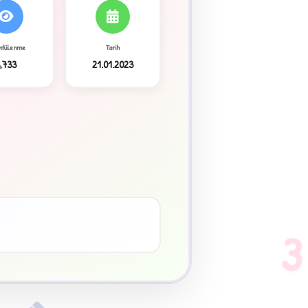
ntülenme
Tarih
,733
21.01.2023
3
♥
3