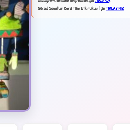
İnstagram hesabımı takip etmek için
TIKLAYIN
.
Görsel Sanatlar Dersi Tüm Etkinlikler İçin
TIKLAYINIZ
✦
4