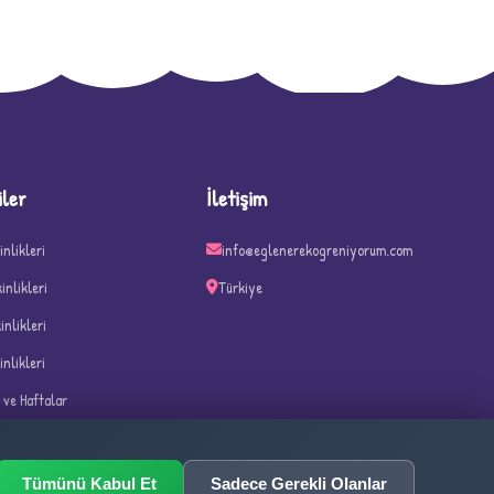
D
iler
İletişim
inlikleri
info@eglenerekogreniyorum.com
kinlikleri
Türkiye
kinlikleri
inlikleri
n ve Haftalar
ka Oyunları
Tümünü Kabul Et
Sadece Gerekli Olanlar