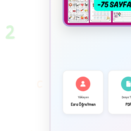
★
2
C
Yükleyen
Dosya 
Esra Öğretmen
PD
✦