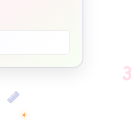
3
♥
3
★