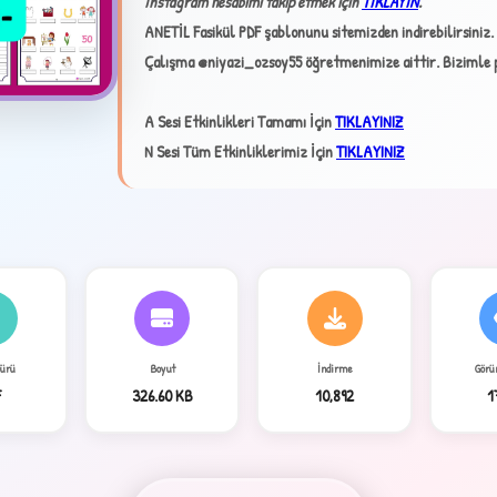
İnstagram hesabımı takip etmek için
TIKLAYIN
.
ANETİL Fasikül PDF şablonunu sitemizden indirebilirsiniz.
✦
Çalışma @niyazi_ozsoy55 öğretmenimize aittir. Bizimle pa
A Sesi Etkinlikleri Tamamı İçin
TIKLAYINIZ
N Sesi Tüm Etkinliklerimiz İçin
TIKLAYINIZ
4
Türü
Boyut
İndirme
Görü
F
326.60 KB
10,892
1