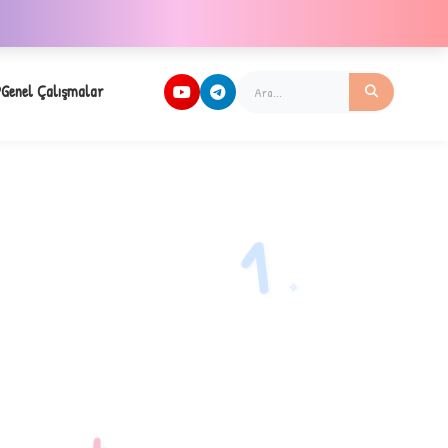
Genel Çalışmalar
1
✧
+