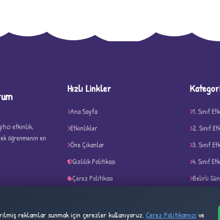
D
Hızlı Linkler
Kategor
rum
Ana Sayfa
1. Sınıf Etk
tici etkinlik,
Etkinlikler
2. Sınıf Et
erek öğrenmenin en
Öne Çıkanlar
3. Sınıf Et
✧
Gizlilik Politikası
4. Sınıf Etk
Çerez Politikası
Belirli Gü
Kullanım Şartları
Akıl ve Ze
tirilmiş reklamlar sunmak için çerezler kullanıyoruz.
Çerez Politikamızı
ve