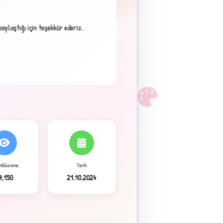
ylaştığı için teşekkür ederiz.
F
ntülenme
Tarih
7,150
21.10.2024