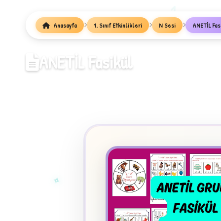
1
Anasayfa
1. Sınıf Etkinlikleri
N Sesi
ANETİL Fas
ANETİL Fasikül
✧