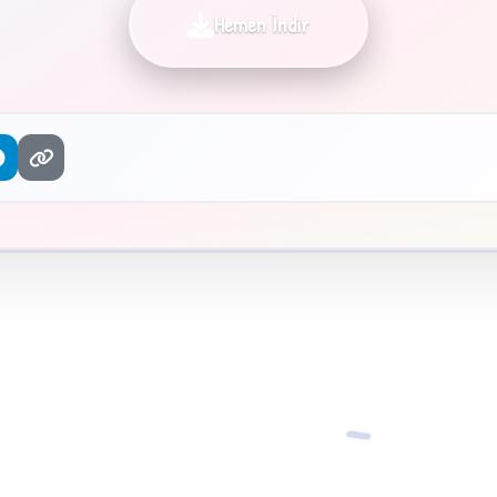
Hemen İndir
−