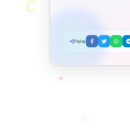
C
Paylaş:
★
★