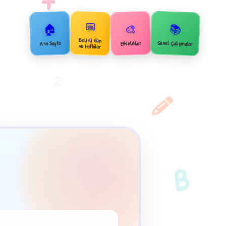
📅
🏠
📚
🎨
Belirli Gün
Genel Çalışmalar
Ana Sayfa
Etkinlikler
ve Haftalar
2
B
×