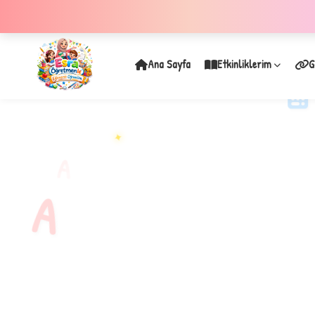
Ana Sayfa
Etkinliklerim
G
✦
A
A