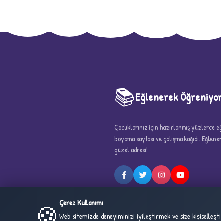
📚
Eğlenerek Öğreniyo
Çocuklarınız için hazırlanmış yüzlerce eği
5
boyama sayfası ve çalışma kağıdı. Eğlen
güzel adresi!
Çerez Kullanımı
🍪
Web sitemizde deneyiminizi iyileştirmek ve size kişiselleş