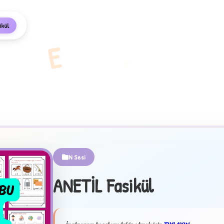
ikül
E
N Sesi
ANETİL Fasikül