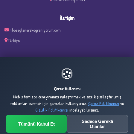
İletişim
info@eglenerekogreniyorum.com
Türkiye
✧
🍪
16
16
ONLINE
BUGÜN
Çerez Kullanımı
Web sitemizde deneyiminizi iyileştirmek ve size kişiselleştirilmiş
5,406
1,034,212
reklamlar sunmak için çerezler kullanıyoruz.
Çerez Politikamızı
ve
DÜN
TOPLAM
Gizlilik Politikamızı
inceleyebilirsiniz.
Sadece Gerekli
Tümünü Kabul Et
© 2032 Eglenerekogreniyorum.com — All rights reserved.
Olanlar
Design & Development by
Umt Yazılım