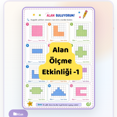
2
B
✧
Alan