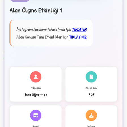
Alan Ölçme Etkinliği 1
★
İnstagram hesabımı takip etmek için
TIKLAYIN
.
✦
Alan Konusu Tüm Etkinlikler İçin
TIKLAYINIZ
2
Yükleyen
Dosya Türü
Esra Öğretmen
PDF
Boyut
İndirme