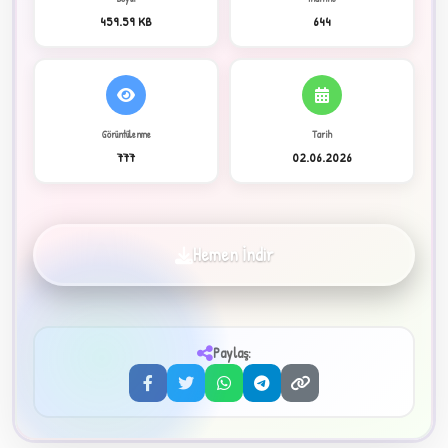
459.59 KB
644
C
Görüntülenme
Tarih
777
02.06.2026
✦
Hemen İndir
Paylaş:
3