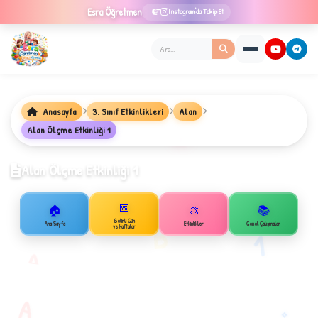
Esra
Öğretmen
Instagram'da Takip Et
Anasayfa
3. Sınıf Etkinlikleri
Alan
Alan Ölçme Etkinliği 1
★
Alan Ölçme Etkinliği 1
📅
🏠
🎨
📚
✦
Belirli Gün
B
Ana Sayfa
Etkinlikler
Genel Çalışmalar
ve Haftalar
1
A
A
✧