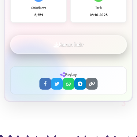
Görüntülenme
Tarih
8,951
09.10.2025
✦
Hemen İndir
Paylaş:
3