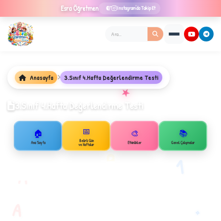
Esra
Öğretmen
Instagram'da Takip Et
Anasayfa
3.Sınıf 4.Hafta Değerlendirme Testi
★
3.Sınıf 4.Hafta Değerlendirme Testi
📅
🏠
🎨
📚
Belirli Gün
✦
Ana Sayfa
Etkinlikler
Genel Çalışmalar
ve Haftalar
B
1
A
A
✧