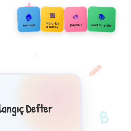
+
📅
🏠
📚
🎨
Belirli Gün
Genel Çalışmalar
Ana Sayfa
Etkinlikler
ve Haftalar
2
langıç Defter
B