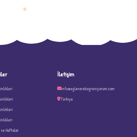
★
D
iler
İletişim
inlikleri
info@eglenerekogreniyorum.com
kinlikleri
Türkiye
kinlikleri
inlikleri
n ve Haftalar