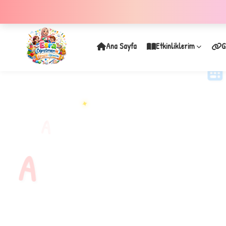
Ana Sayfa
Etkinliklerim
G
✦
A
A