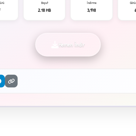
Türü
Boyut
İndirme
Görü
F
2.18 MB
3,978
Hemen İndir