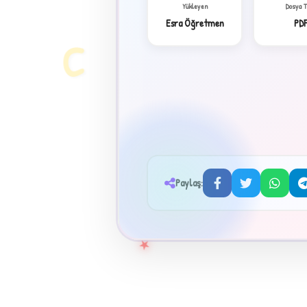
Yükleyen
Dosya 
Esra Öğretmen
PD
C
Paylaş:
★