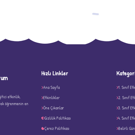
−
Hızlı Linkler
Kategor
rum
D
Ana Sayfa
1. Sınıf Etk
tici etkinlik,
Etkinlikler
2. Sınıf Et
erek öğrenmenin en
Öne Çıkanlar
3. Sınıf Et
Gizlilik Politikası
4. Sınıf Etk
Çerez Politikası
Belirli Gü
✧