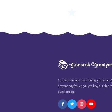
★
📚
Eğlenerek Öğreniyo
Çocuklarınız için hazırlanmış yüzlerce eği
boyama sayfası ve çalışma kağıdı. Eğlen
güzel adresi!
5