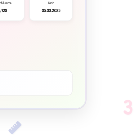
ntülenme
Tarih
6,928
05.03.2025
3
♥
3