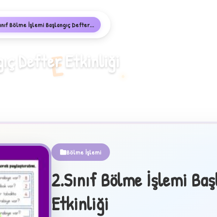
ınıf Bölme İşlemi Başlangıç Defter...
E
ıç Defter Etkinliği
Bölme İşlemi
2.Sınıf Bölme İşlemi Baş
Etkinliği