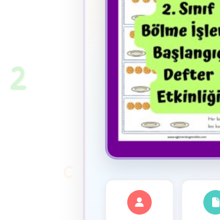
★
2
C
✦