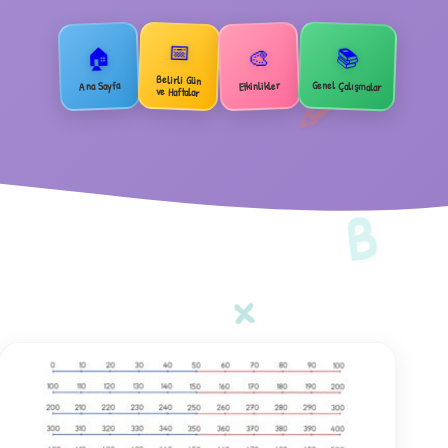
📅
🏠
📚
🎨
2
Belirli Gün
Genel Çalışmalar
Ana Sayfa
Etkinlikler
ve Haftalar
B
×