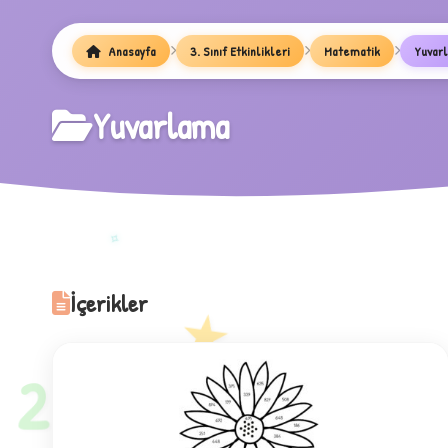
Anasayfa
3. Sınıf Etkinlikleri
Matematik
Yuvar
Yuvarlama
✧
İçerikler
★
2