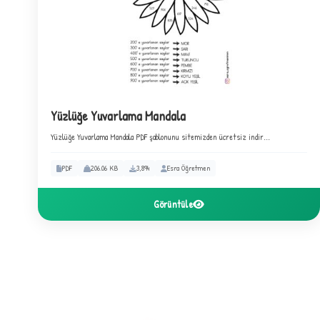
C
Yüzlüğe Yuvarlama Mandala
✦
Yüzlüğe Yuvarlama Mandala PDF şablonunu sitemizden ücretsiz indir...
C
PDF
206.06 KB
3,894
Esra Öğretmen
Görüntüle