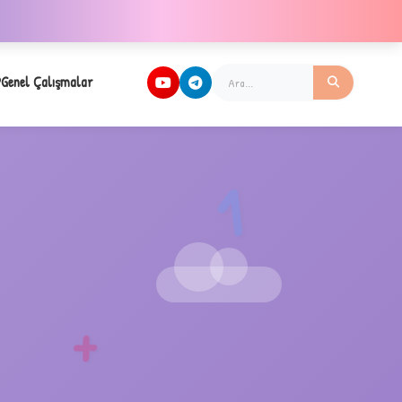
Genel Çalışmalar
1
✧
+