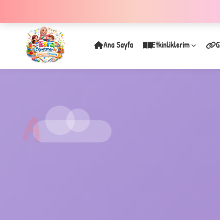
Ana Sayfa
Etkinliklerim
G
✦
A
A
1