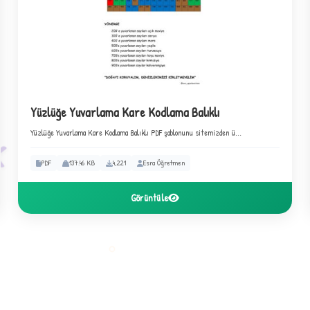
4
Yüzlüğe Yuvarlama Kare Kodlama Balıklı
Yüzlüğe Yuvarlama Kare Kodlama Balıklı PDF şablonunu sitemizden ü...
PDF
137.46 KB
4,221
Esra Öğretmen
Görüntüle