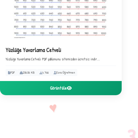
F
Yüzlüğe Yuvarlama Cetveli
Yüzlüğe Yuvarlama Cetveli PDF şablonunu sitemizden ücretsiz indir...
PDF
206.06 KB
4,766
Esra Öğretmen
3
Görüntüle
♥
3