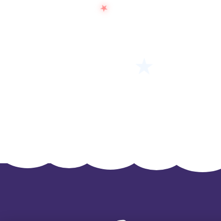
★
★
5