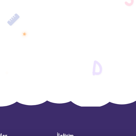
★
D
iler
İletişim