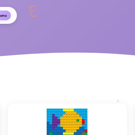
E
lama
✦