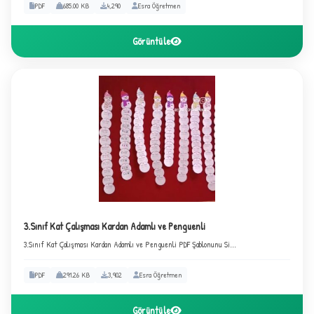
PDF
685.00 KB
4,290
Esra Öğretmen
Görüntüle
✦
3.Sınıf Kat Çalışması Kardan Adamlı ve Penguenli
3.Sınıf Kat Çalışması Kardan Adamlı ve Penguenli PDF Şablonunu Si...
PDF
291.26 KB
3,902
Esra Öğretmen
Görüntüle