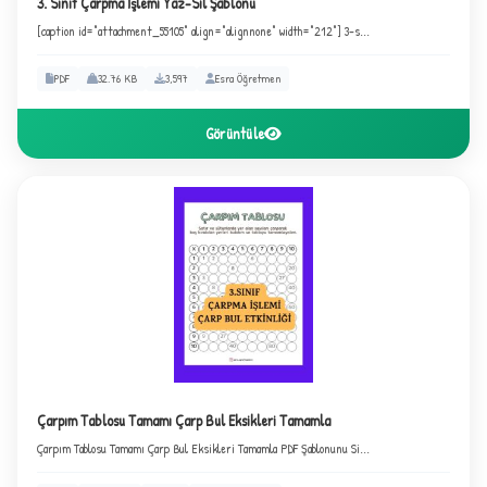
3. Sınıf Çarpma İşlemi Yaz-Sil Şablonu
[caption id="attachment_55105" align="alignnone" width="212"] 3-s...
PDF
32.76 KB
3,597
Esra Öğretmen
★
★
Görüntüle
Çarpım Tablosu Tamamı Çarp Bul Eksikleri Tamamla
Çarpım Tablosu Tamamı Çarp Bul Eksikleri Tamamla PDF Şablonunu Si...