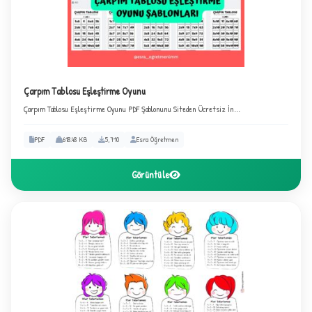
Çarpım Tablosu Eşleştirme Oyunu
Çarpım Tablosu Eşleştirme Oyunu PDF Şablonunu Siteden Ücretsiz İn...
+
PDF
618.48 KB
5,710
Esra Öğretmen
Görüntüle
1