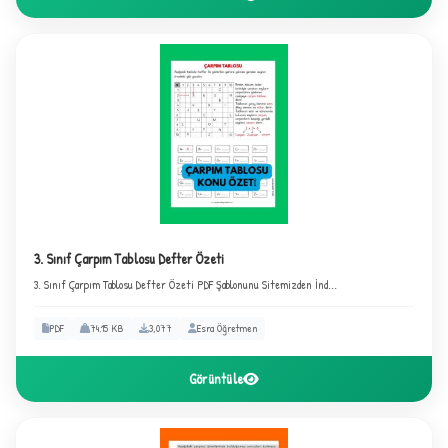
3. Sınıf Çarpım Tablosu Defter Özeti
3
3. Sınıf Çarpım Tablosu Defter Özeti PDF Şablonunu Sitemizden İnd...
PDF
74.15 KB
3,077
Esra Öğretmen
Görüntüle