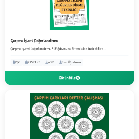
Çarpma İşlemi Değerlendirme
Çarpma İşlemi Değerlendirme PDF Şablonunu Sitemizden İndirebilirs...
PDF
275.21 KB
6,589
Esra Öğretmen
Görüntüle