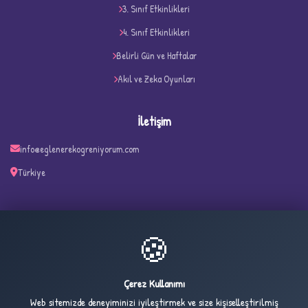
3. Sınıf Etkinlikleri
4. Sınıf Etkinlikleri
Belirli Gün ve Haftalar
Akıl ve Zeka Oyunları
İletişim
info@eglenerekogreniyorum.com
Türkiye
🍪
36
2,075
ONLINE
BUGÜN
Çerez Kullanımı
Web sitemizde deneyiminizi iyileştirmek ve size kişiselleştirilmiş
5,406
1,036,271