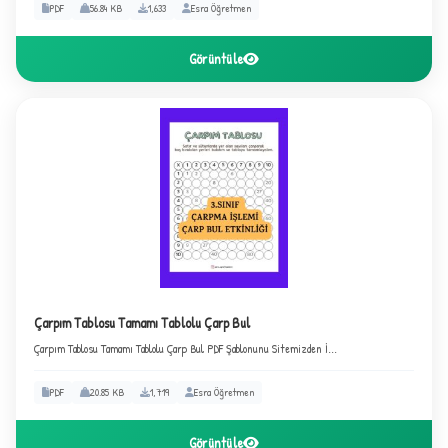
PDF
56.84 KB
1,633
Esra Öğretmen
Görüntüle
Çarpım Tablosu Tamamı Tablolu Çarp Bul
Çarpım Tablosu Tamamı Tablolu Çarp Bul PDF Şablonunu Sitemizden İ...
PDF
20.85 KB
1,719
Esra Öğretmen
Görüntüle