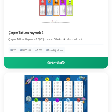
2
Çarpım Tablosu Hayvanlı 2
Çarpım Tablosu Hayvanlı-2 PDF Şablonunu Siteden Ücretsiz İndirebi...
PDF
53.99 KB
5,356
Esra Öğretmen
Görüntüle