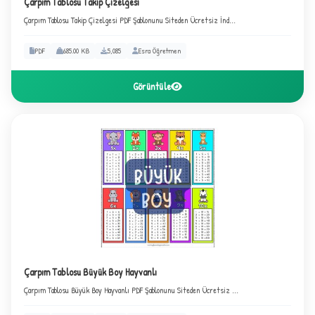
Çarpım Tablosu Takip Çizelgesi
Çarpım Tablosu Takip Çizelgesi PDF Şablonunu Siteden Ücretsiz İnd...
PDF
685.00 KB
5,085
Esra Öğretmen
C
Görüntüle
Çarpım Tablosu Büyük Boy Hayvanlı
Çarpım Tablosu Büyük Boy Hayvanlı PDF Şablonunu Siteden Ücretsiz ...