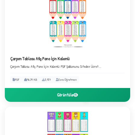
★
Çarpım Tablosu Afiş Pano İçin Kalemli
Çarpım Tablosu Afiş Pano İçin Kalemli PDF Şablonunu Siteden Ücret...
PDF
96.39 KB
5,157
Esra Öğretmen
Görüntüle
✦