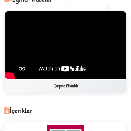
1
B
A
Çarpma Etkinlik
İçerikler
✧