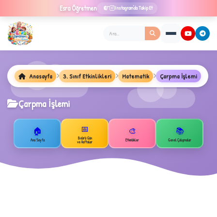
Esra
Öğretmen
Instagram'da Takip Et
Anasayfa
3. Sınıf Etkinlikleri
Matematik
Çarpma İşlemi
Çarpma İşlemi
📅
🏠
🎨
📚
Belirli Gün
Ana Sayfa
Etkinlikler
Genel Çalışmalar
ve Haftalar