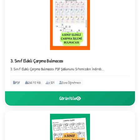
3. Sınıf Eldeli Çarpma Bulmacası
3. Sınıf Eldeli Çarpma Bulmacası PDF Şablonunu Sitemizden İndireb...
PDF
260.73 KB
4,121
Esra Öğretmen
Görüntüle