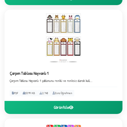
✧
Çarpım Tablosu Hayvanlı 1
Çarpım Tablosu Hayvanlı 1 şablonunu renkli ve renksiz olarak kull...
PDF
53.99 KB
3,748
Esra Öğretmen
Görüntüle