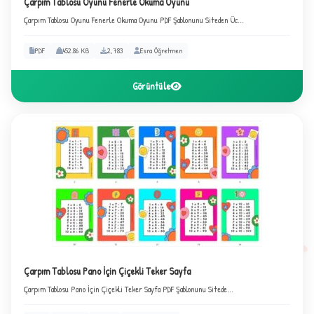
Çarpım Tablosu Oyunu Fenerle Okuma Oyunu
Çarpım Tablosu Oyunu Fenerle Okuma Oyunu PDF Şablonunu Siteden Üc...
2
PDF
452.86 KB
2,783
Esra Öğretmen
Görüntüle
Çarpım Tablosu Pano İçin Çiçekli Teker Sayfa
Çarpım Tablosu Pano İçin Çiçekli Teker Sayfa PDF Şablonunu Sitede...