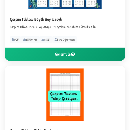
Çarpım Tablosu Büyük Boy Uzaylı
Çarpım Tablosu Büyük Boy Uzaylı PDF Şablonunu Siteden Ücretsiz İn...
PDF
685.00 KB
6,821
Esra Öğretmen
Görüntüle