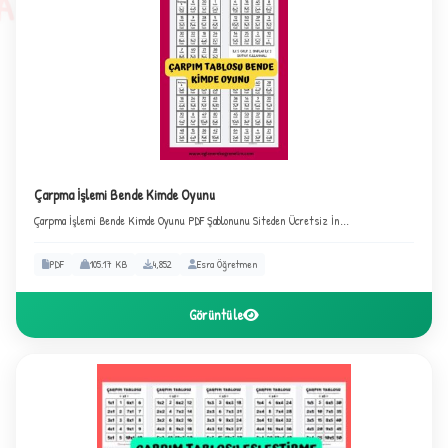
A
Çarpma İşlemi Bende Kimde Oyunu
Çarpma İşlemi Bende Kimde Oyunu PDF Şablonunu Siteden Ücretsiz İn...
PDF
105.17 KB
4,852
Esra Öğretmen
Görüntüle