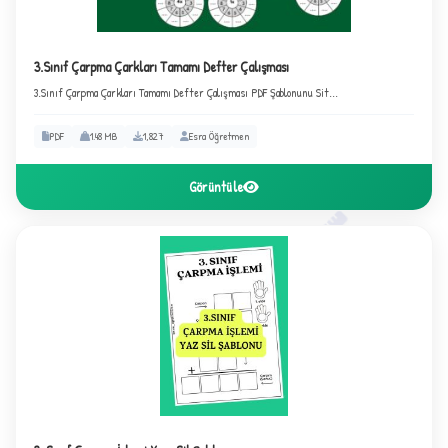
★
3.Sınıf Çarpma Çarkları Tamamı Defter Çalışması
3.Sınıf Çarpma Çarkları Tamamı Defter Çalışması PDF Şablonunu Sit...
PDF
1.48 MB
1,827
Esra Öğretmen
Görüntüle