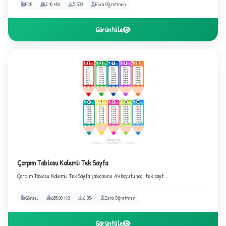
PDF
2.10 MB
5,530
Esra Öğretmen
Görüntüle
Çarpım Tablosu Kalemli Tek Sayfa
Çarpım Tablosu Kalemli Tek Sayfa şablonunu A4 boyutunda tek sayf...
B
Görsel
685.00 KB
6,354
Esra Öğretmen
Görüntüle