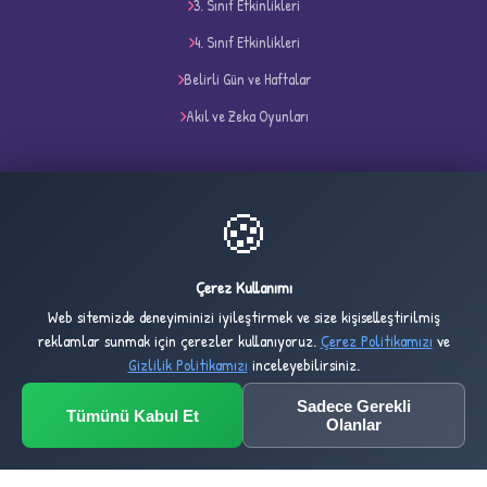
3. Sınıf Etkinlikleri
4. Sınıf Etkinlikleri
Belirli Gün ve Haftalar
Akıl ve Zeka Oyunları
İletişim
✧
🍪
info@eglenerekogreniyorum.com
Türkiye
Çerez Kullanımı
Web sitemizde deneyiminizi iyileştirmek ve size kişiselleştirilmiş
reklamlar sunmak için çerezler kullanıyoruz.
Çerez Politikamızı
ve
Gizlilik Politikamızı
inceleyebilirsiniz.
28
1,038
Sadece Gerekli
Tümünü Kabul Et
ONLINE
BUGÜN
Olanlar
2,734
1,023,916