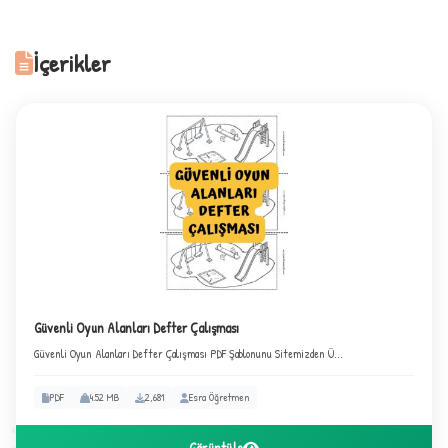
İçerikler
B
✧
★
Güvenli Oyun Alanları Defter Çalışması
Güvenli Oyun Alanları Defter Çalışması PDF Şablonunu Sitemizden Ü...
✦
PDF
4.52 MB
2,681
Esra Öğretmen
2
Görüntüle