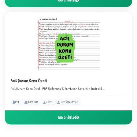
C
Acil Durum Konu Özeti
Acil Durum Konu Özeti PDF Şablonunu Sitemizden Ücretsiz İndirebil...
PDF
73.91 KB
2,259
Esra Öğretmen
✦
Görüntüle