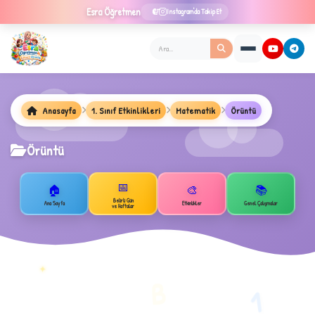
Esra
Öğretmen
Instagram'da Takip Et
Anasayfa
1. Sınıf Etkinlikleri
Matematik
Örüntü
Örüntü
★
📅
🏠
🎨
📚
Belirli Gün
Ana Sayfa
Etkinlikler
Genel Çalışmalar
ve Haftalar
✦
B
1