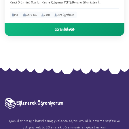
Kendi Örüntünü Oluştur Kesme Çalışması PDF Şablonunu Sitemizden İ...
PDF
231.90 KB
2,898
Esra Öğretmen
Görüntüle
★
📚
★
★
Eğlenerek Öğreniyorum
Çocuklarınız için hazırlanmış yüzlerce eğitici etkinlik, boyama sayfası ve
çalışma kağıdı. Eğlenerek öğrenmenin en güzel adresi!