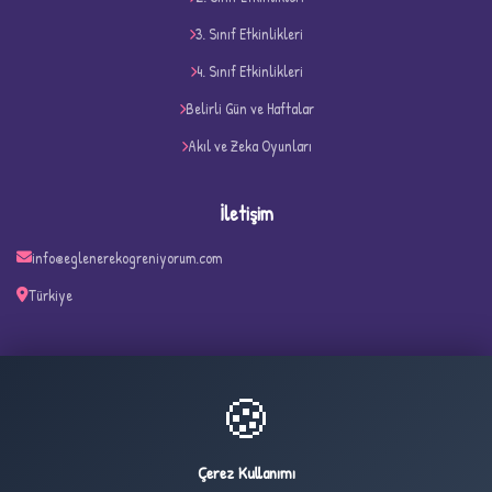
3. Sınıf Etkinlikleri
4. Sınıf Etkinlikleri
Belirli Gün ve Haftalar
Akıl ve Zeka Oyunları
İletişim
info@eglenerekogreniyorum.com
✧
Türkiye
🍪
22
1,042
ONLINE
BUGÜN
Çerez Kullanımı