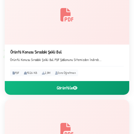
★
✦
2
Örüntü Konusu Sıradaki Şekli Bul
Örüntü Konusu Sıradaki Şekli Bul PDF Şablonunu Sitemizden İndireb...
PDF
93.26 KB
2,841
Esra Öğretmen
Görüntüle