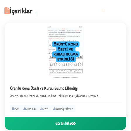
İçerikler
1
2
Örüntü Konu Özeti ve Kuralı Bulma Etkinliği
Örüntü Konu Özeti ve Kuralı Bulma Etkinliği PDF Şablonunu Sitemiz...
PDF
38.64 KB
3,449
Esra Öğretmen
Görüntüle