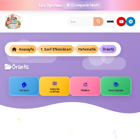
Esra
Öğretmen
Instagram'da Takip Et
Anasayfa
1. Sınıf Etkinlikleri
Matematik
Örüntü
Örüntü
★
📅
🏠
🎨
📚
Belirli Gün
Ana Sayfa
Etkinlikler
Genel Çalışmalar
ve Haftalar
✦
B
1