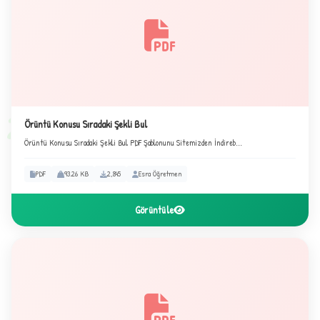
★
✦
2
Örüntü Konusu Sıradaki Şekli Bul
Örüntü Konusu Sıradaki Şekli Bul PDF Şablonunu Sitemizden İndireb...
PDF
93.26 KB
2,845
Esra Öğretmen
Görüntüle