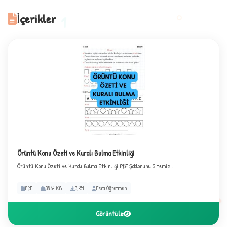
İçerikler
1
2
Örüntü Konu Özeti ve Kuralı Bulma Etkinliği
Örüntü Konu Özeti ve Kuralı Bulma Etkinliği PDF Şablonunu Sitemiz...
PDF
38.64 KB
3,451
Esra Öğretmen
Görüntüle