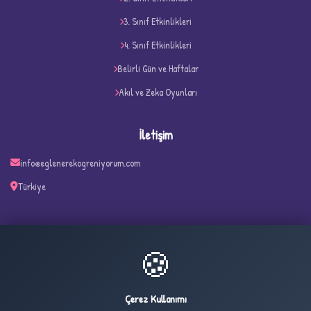
3. Sınıf Etkinlikleri
4. Sınıf Etkinlikleri
Belirli Gün ve Haftalar
Akıl ve Zeka Oyunları
İletişim
info@eglenerekogreniyorum.com
✧
Türkiye
🍪
34
2,638
ONLINE
BUGÜN
Çerez Kullanımı