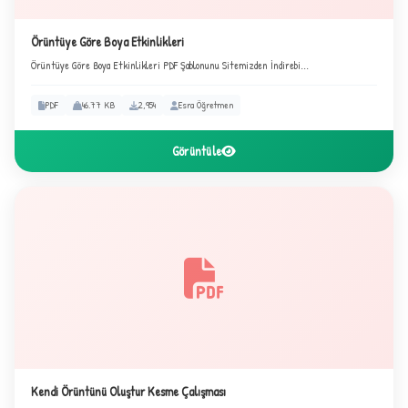
Örüntüye Göre Boya Etkinlikleri
Örüntüye Göre Boya Etkinlikleri PDF Şablonunu Sitemizden İndirebi...
3
PDF
46.77 KB
2,954
Esra Öğretmen
Görüntüle
Kendi Örüntünü Oluştur Kesme Çalışması