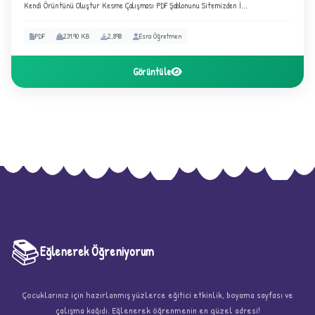
Kendi Örüntünü Oluştur Kesme Çalışması PDF Şablonunu Sitemizden İ...
PDF
231.90 KB
2,898
Esra Öğretmen
Görüntüle
★
📚
★
★
Eğlenerek Öğreniyorum
Çocuklarınız için hazırlanmış yüzlerce eğitici etkinlik, boyama sayfası ve
çalışma kağıdı. Eğlenerek öğrenmenin en güzel adresi!