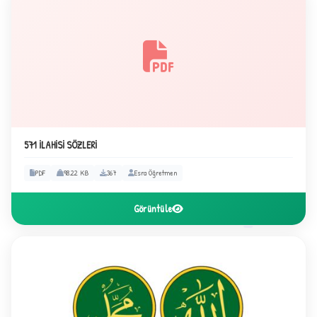
571 İLAHİSİ SÖZLERİ
PDF
98.22 KB
367
Esra Öğretmen
Görüntüle
2