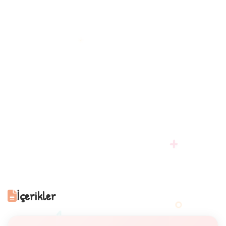
+
İçerikler
1