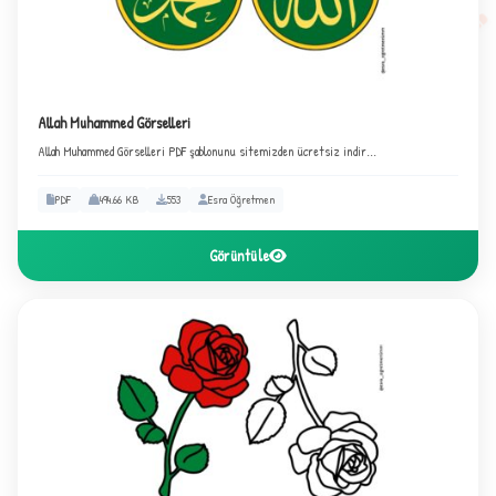
Allah Muhammed Görselleri
Allah Muhammed Görselleri PDF şablonunu sitemizden ücretsiz indir...
PDF
494.66 KB
553
Esra Öğretmen
Görüntüle
B