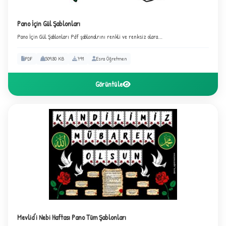
✧
Pano İçin Gül Şablonları
Pano İçin Gül Şablonları Pdf şablonalrını renkli ve renksiz olara...
PDF
509.80 KB
791
Esra Öğretmen
Görüntüle
★
✦
Mevlid'i Nebi Haftası Pano Tüm Şablonları