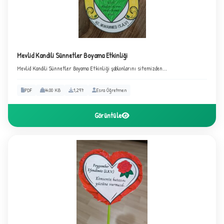
★
Mevlid Kandili Sünnetler Boyama Etkinliği
Mevlid Kandili Sünnetler Boyama Etkinliği şablonlarını sitemizden...
PDF
44.00 KB
1,297
Esra Öğretmen
Görüntüle
★
★