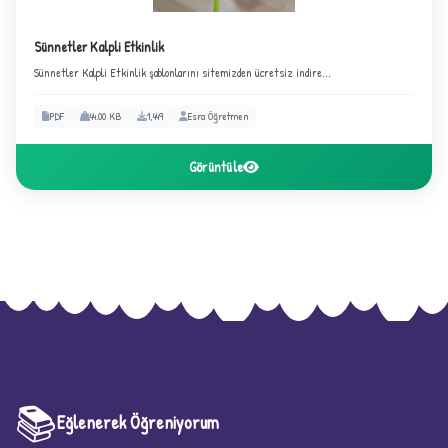
Sünnetler Kalpli Etkinlik
Sünnetler Kalpli Etkinlik şablonlarını sitemizden ücretsiz indire...
PDF
44.00 KB
1,449
Esra Öğretmen
Görüntüle
📚
Eğlenerek Öğreniyorum