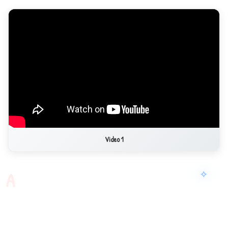
✦
B
1
A
Video 1
✧
A