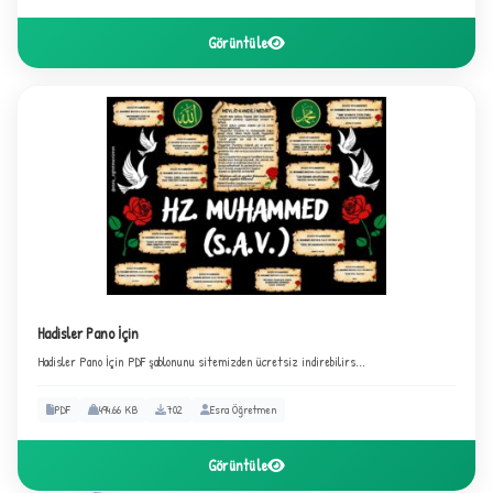
Görüntüle
C
Hadisler Pano İçin
Hadisler Pano İçin PDF şablonunu sitemizden ücretsiz indirebilirs...
PDF
494.66 KB
702
Esra Öğretmen
Görüntüle
✦