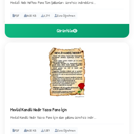
Mevlid'i Nebi Haftası Pano Tüm Şablonları ücretsiz indirebilirsi...
2
PDF
44.00 KB
4,371
Esra Öğretmen
Görüntüle
Mevlid Kandili Nedir Yazısı Pano İçin
Mevlid Kandili Nedir Yazısı Pano İçin olan şablonu ücretsiz indir...
PDF
44.00 KB
1,087
Esra Öğretmen