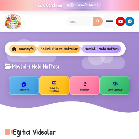
Esra
Öğretmen
Instagram'da Takip Et
Anasayfa
Belirli Gün ve Haftalar
Mevlid-i Nebi Haftası
Mevlid-i Nebi Haftası
📅
🏠
🎨
📚
Belirli Gün
Ana Sayfa
Etkinlikler
Genel Çalışmalar
ve Haftalar
★
Eğitici Videolar