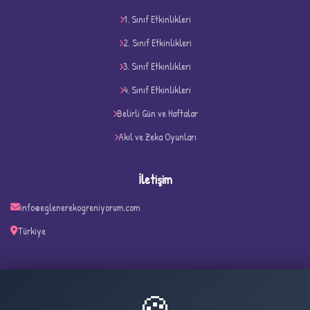
1. Sınıf Etkinlikleri
2. Sınıf Etkinlikleri
3. Sınıf Etkinlikleri
4. Sınıf Etkinlikleri
✧
Belirli Gün ve Haftalar
Akıl ve Zeka Oyunları
İletişim
info@eglenerekogreniyorum.com
Türkiye
🍪