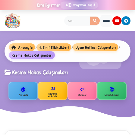
Esra
Öğretmen
Instagram'da Takip Et
Anasayfa
1. Sınıf Etkinlikleri
Uyum Haftası Çalışmaları
Kesme Makas Çalışmaları
Kesme Makas Çalışmaları
📅
🏠
🎨
📚
Belirli Gün
Ana Sayfa
Etkinlikler
Genel Çalışmalar
ve Haftalar
★