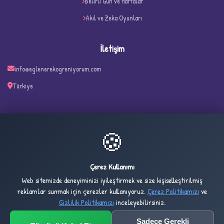
Belirli Gün ve Haftalar
✧
Akıl ve Zeka Oyunları
İletişim
info@eglenerekogreniyorum.com
Türkiye
🍪
39
83
ONLINE
BUGÜN
Çerez Kullanımı
Web sitemizde deneyiminizi iyileştirmek ve size kişiselleştirilmiş
5,406
1,034,279
reklamlar sunmak için çerezler kullanıyoruz.
Çerez Politikamızı
ve
DÜN
TOPLAM
Gizlilik Politikamızı
inceleyebilirsiniz.
Sadece Gerekli