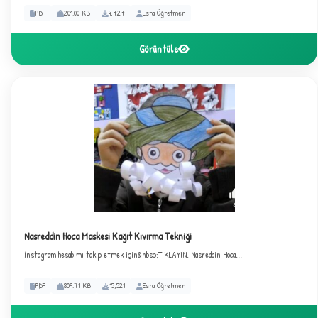
PDF
201.00 KB
4,727
Esra Öğretmen
Görüntüle
B
Nasreddin Hoca Maskesi Kağıt Kıvırma Tekniği
İnstagram hesabımı takip etmek için&nbsp;TIKLAYIN. Nasreddin Hoca...
PDF
809.71 KB
15,521
Esra Öğretmen
✧