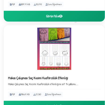
PDF
809.71 KB
10,070
Esra Öğretmen
Görüntüle
★
★
Makas Çalışması Saç Kesimi Kuaförcülük Etkinliği
Makas Çalışması Saç Kesimi Kuaförcülük etkinliğine ait 14 şablonu...
PDF
906.61 KB
21,363
Esra Öğretmen