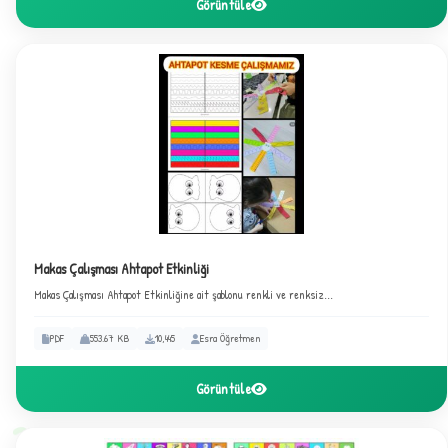
Görüntüle
★
Makas Çalışması Ahtapot Etkinliği
Makas Çalışması Ahtapot Etkinliğine ait şablonu renkli ve renksiz...
✦
PDF
553.67 KB
10,445
Esra Öğretmen
Görüntüle
2