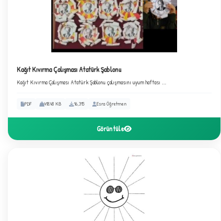
C
Kağıt Kıvırma Çalışması Atatürk Şablonu
Kağıt Kıvırma Çalışması Atatürk Şablonu çalışmasını uyum haftası ...
PDF
418.48 KB
16,315
Esra Öğretmen
Görüntüle
✦