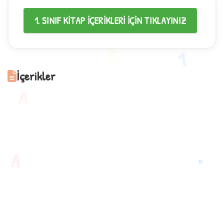
1. SINIF KİTAP İÇERİKLERİ İÇİN TIKLAYINIZ
✦
B
1
İçerikler
A
✧
A