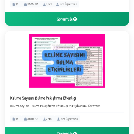
PDF
305.65 KB
3,521
Esra Öğretmen
Görüntüle
3
Kelime Sayısını Bulma Pekiştirme Etkinliği
Kelime Sayısını Bulma Pekiştirme Etkinliği PDF Şablonunu Ücretsiz...
PDF
205.08 KB
2,982
Esra Öğretmen
Görüntüle