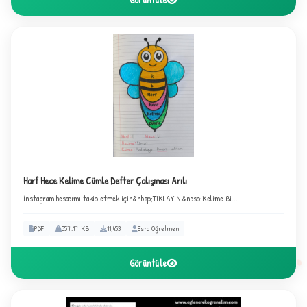
2
Harf Hece Kelime Cümle Defter Çalışması Arılı
İnstagram hesabımı takip etmek için&nbsp;TIKLAYIN.&nbsp;Kelime Bi...
PDF
557.17 KB
11,453
Esra Öğretmen
Görüntüle