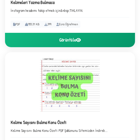
Kelimeleri Yazma Bulmaca
İnstagram hesabımı takip etmek için&nbsp;TIKLAYIN.
PDF
955.31 KB
399
Esra Öğretmen
Görüntüle
✦
Kelime Sayısını Bulma Konu Özeti
Kelime Sayısını Bulma Konu Özeti PDF Şablonunu Sitemizden İndireb...