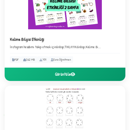
Kelime Bilgisi Etkinliği
★
İnstagram hesabımı takip etmek için&nbsp;TIKLAYIN.&nbsp;Kelime Bi...
PDF
3.62 MB
751
Esra Öğretmen
✦
Görüntüle
2