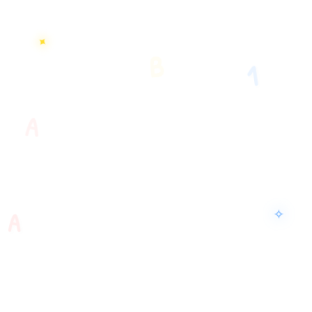
✦
B
1
A
✧
A