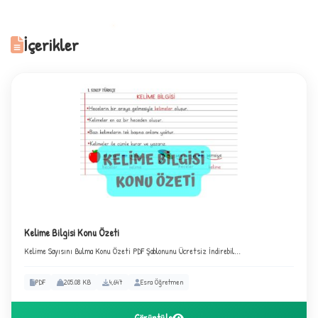
İçerikler
+
Kelime Bilgisi Konu Özeti
Kelime Sayısını Bulma Konu Özeti PDF Şablonunu Ücretsiz İndirebil...
1
PDF
205.08 KB
4,647
Esra Öğretmen
Görüntüle