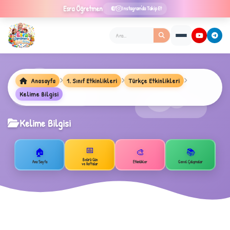
Esra
Öğretmen
Instagram'da Takip Et
Anasayfa
1. Sınıf Etkinlikleri
Türkçe Etkinlikleri
Kelime Bilgisi
Kelime Bilgisi
📅
🏠
🎨
📚
Belirli Gün
Ana Sayfa
Etkinlikler
Genel Çalışmalar
★
ve Haftalar