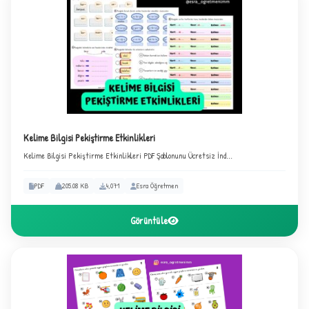
Kelime Bilgisi Pekiştirme Etkinlikleri
Kelime Bilgisi Pekiştirme Etkinlikleri PDF Şablonunu Ücretsiz İnd...
B
PDF
205.08 KB
4,071
Esra Öğretmen
Görüntüle
✧