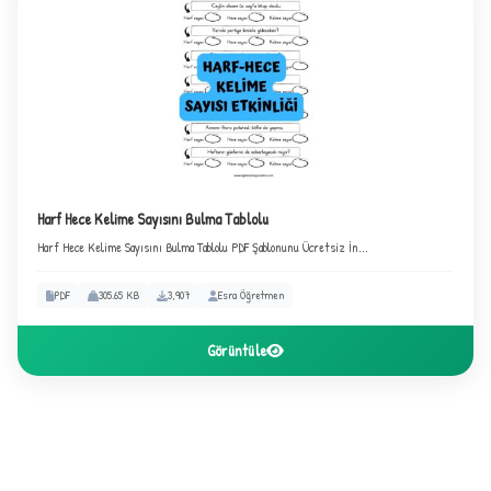
★
★
Harf Hece Kelime Sayısını Bulma Tablolu
Harf Hece Kelime Sayısını Bulma Tablolu PDF Şablonunu Ücretsiz İn...
PDF
305.65 KB
3,907
Esra Öğretmen
Görüntüle