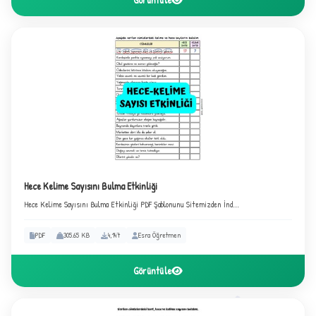
Hece Kelime Sayısını Bulma Etkinliği
Hece Kelime Sayısını Bulma Etkinliği PDF Şablonunu Sitemizden İnd...
★
PDF
305.65 KB
4,147
Esra Öğretmen
Görüntüle