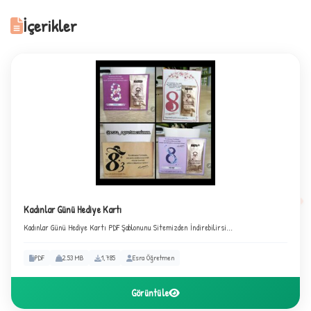
İçerikler
2
Kadınlar Günü Hediye Kartı
Kadınlar Günü Hediye Kartı PDF Şablonunu Sitemizden İndirebilirsi...
PDF
2.53 MB
1,785
Esra Öğretmen
Görüntüle