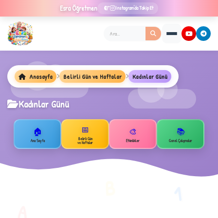
Esra
Öğretmen
Instagram'da Takip Et
Anasayfa
Belirli Gün ve Haftalar
Kadınlar Günü
Kadınlar Günü
★
📅
🏠
🎨
📚
Belirli Gün
Ana Sayfa
Etkinlikler
Genel Çalışmalar
ve Haftalar
✦
B
1
A