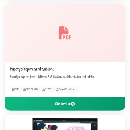
B
✧
Papatya Yapımı Şerit Şablonu
Papatya Yapımı Şerit Şablonu PDF Şablonunu Sitemizden İndirebilir...
★
PDF
582.22 KB
2,299
Esra Öğretmen
Görüntüle
✦