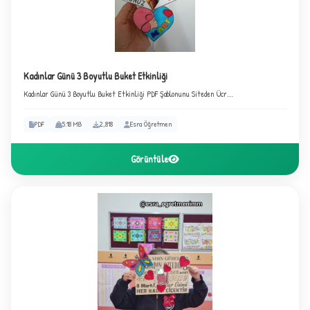
✦
Kadınlar Günü 3 Boyutlu Buket Etkinliği
Kadınlar Günü 3 Boyutlu Buket Etkinliği PDF Şablonunu Siteden Ücr...
PDF
5.18 MB
2,818
Esra Öğretmen
Görüntüle
3