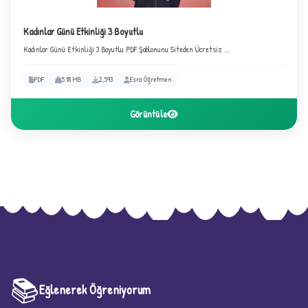
Kadınlar Günü Etkinliği 3 Boyutlu
Kadınlar Günü Etkinliği 3 Boyutlu PDF Şablonunu Siteden Ücretsiz ...
PDF
5.18 MB
2,593
Esra Öğretmen
Görüntüle
★
📚
Eğlenerek Öğreniyorum