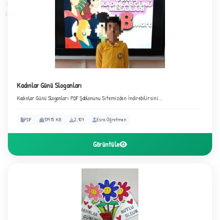
2
Kadınlar Günü Sloganları
Kadınlar Günü Sloganları PDF Şablonunu Sitemizden İndirebilirsini...
PDF
139.15 KB
2,107
Esra Öğretmen
Görüntüle
C