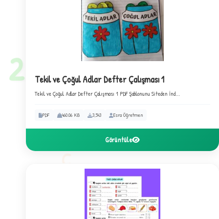
★
2
Tekil ve Çoğul Adlar Defter Çalışması 1
Tekil ve Çoğul Adlar Defter Çalışması 1 PDF Şablonunu Siteden İnd...
PDF
460.06 KB
3,543
Esra Öğretmen
Görüntüle
C
✦