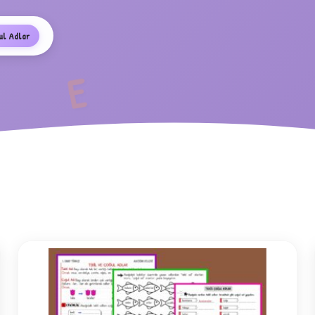
ul Adlar
E