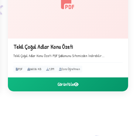
Tekil Çoğul Adlar Konu Özeti
Tekil Çoğul Adlar Konu Özeti PDF Şablonunu Sitemizden İndirebilir...
PDF
460.06 KB
1,811
Esra Öğretmen
Görüntüle