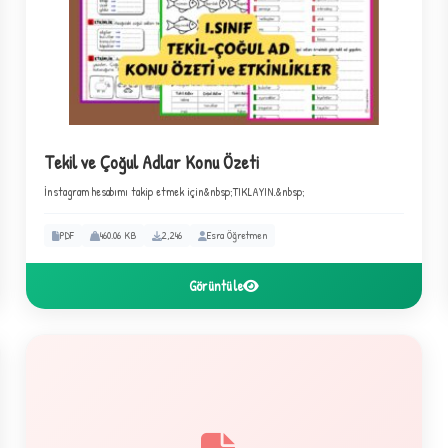
✦
Tekil ve Çoğul Adlar Konu Özeti
İnstagram hesabımı takip etmek için&nbsp;TIKLAYIN.&nbsp;
PDF
460.06 KB
2,246
Esra Öğretmen
Görüntüle
4