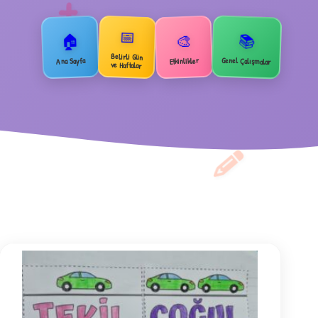
+
📅
🏠
📚
🎨
Belirli Gün
Genel Çalışmalar
Ana Sayfa
Etkinlikler
ve Haftalar
2
B