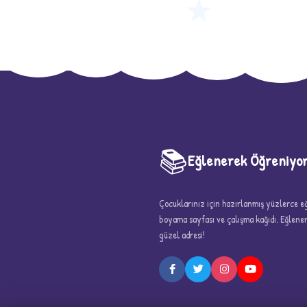
★
📚
Eğlenerek Öğreniyo
Çocuklarınız için hazırlanmış yüzlerce eği
boyama sayfası ve çalışma kağıdı. Eğlen
5
güzel adresi!