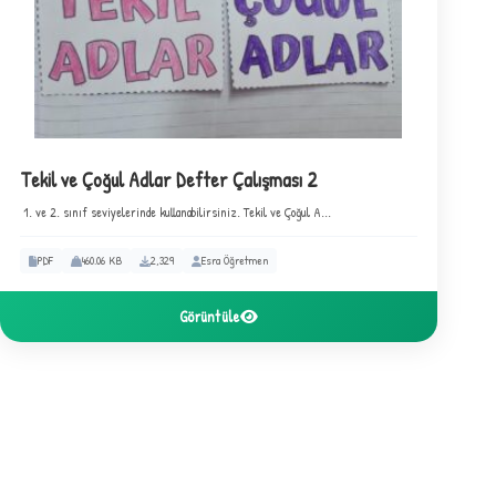
×
Tekil ve Çoğul Adlar Defter Çalışması 2
1. ve 2. sınıf seviyelerinde kullanabilirsiniz. Tekil ve Çoğul A...
F
PDF
460.06 KB
2,329
Esra Öğretmen
Görüntüle