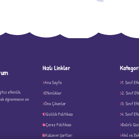
−
Hızlı Linkler
Kategor
D
rum
Ana Sayfa
1. Sınıf Etk
tici etkinlik,
Etkinlikler
2. Sınıf Et
erek öğrenmenin en
Öne Çıkanlar
3. Sınıf Et
Gizlilik Politikası
4. Sınıf Etk
✧
Çerez Politikası
Belirli Gü
Kullanım Şartları
Akıl ve Ze