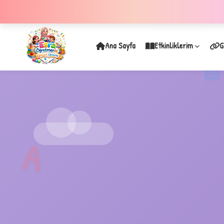
Ana Sayfa
Etkinliklerim
G
✦
A
A