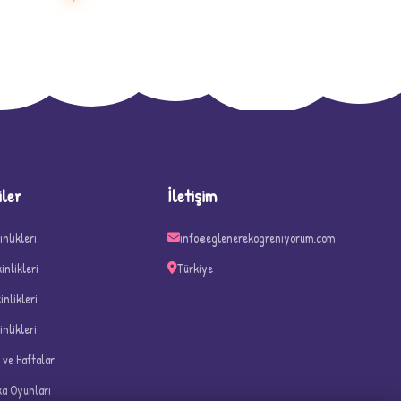
D
iler
İletişim
inlikleri
info@eglenerekogreniyorum.com
kinlikleri
Türkiye
kinlikleri
inlikleri
n ve Haftalar
ka Oyunları