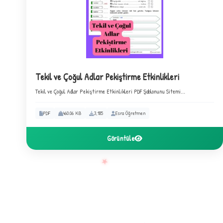
C
Tekil ve Çoğul Adlar Pekiştirme Etkinlikleri
Tekil ve Çoğul Adlar Pekiştirme Etkinlikleri PDF Şablonunu Sitemi...
PDF
460.06 KB
3,185
Esra Öğretmen
Görüntüle
★