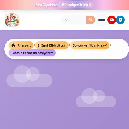
Esra
Öğretmen
Instagram'da Takip Et
★
Anasayfa
2. Sınıf Etkinlikleri
Sayılar ve Nicelikler-1
Tahmin Ediyorum Sayıyorum
✦
B
1
A
A
✧