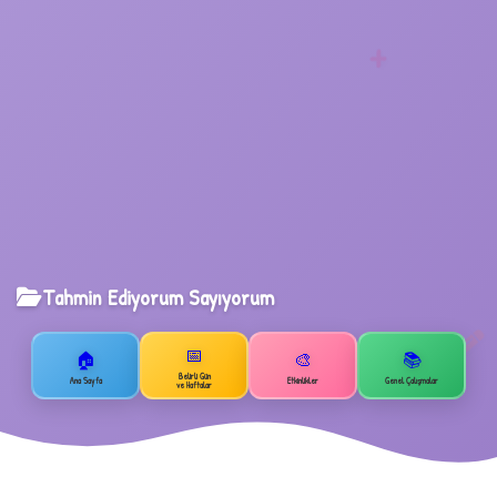
+
1
2
Tahmin Ediyorum Sayıyorum
📅
🏠
🎨
📚
Belirli Gün
Ana Sayfa
Etkinlikler
Genel Çalışmalar
ve Haftalar