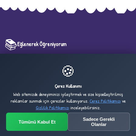
D
📚
Eğlenerek Öğreniyorum
Çocuklarınız için hazırlanmış yüzlerce eğitici etkinlik, boyama sayfası ve
🍪
çalışma kağıdı. Eğlenerek öğrenmenin en güzel adresi!
✧
Çerez Kullanımı
Web sitemizde deneyiminizi iyileştirmek ve size kişiselleştirilmiş
Hızlı Linkler
reklamlar sunmak için çerezler kullanıyoruz.
Çerez Politikamızı
ve
Gizlilik Politikamızı
inceleyebilirsiniz.
Ana Sayfa
Sadece Gerekli
Tümünü Kabul Et
Etkinlikler
Olanlar
Öne Çıkanlar