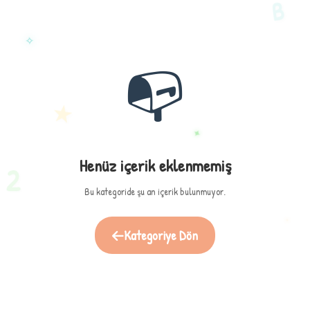
B
✧
📭
★
✦
Henüz içerik eklenmemiş
2
Bu kategoride şu an içerik bulunmuyor.
Kategoriye Dön