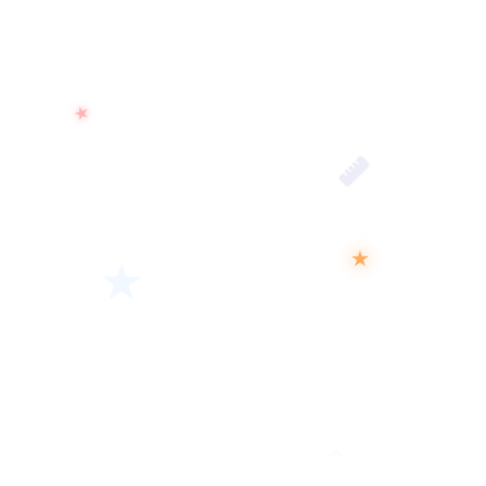
★
★
★