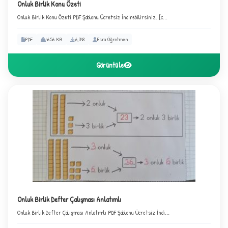
Onluk Birlik Konu Özeti
Onluk Birlik Konu Özeti PDF Şablonu Ücretsiz İndirebilirsiniz. [c...
PDF
46.56 KB
6,348
Esra Öğretmen
Görüntüle
Onluk Birlik Defter Çalışması Anlatımlı
★
Onluk Birlik Defter Çalışması Anlatımlı PDF Şablonu Ücretsiz İndi...