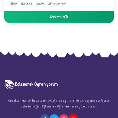
PDF
46.56 KB
6,913
Esra Öğretmen
Görüntüle
★
★
📚
Eğlenerek Öğreniyorum
Çocuklarınız için hazırlanmış yüzlerce eğitici etkinlik, boyama sayfası ve
çalışma kağıdı. Eğlenerek öğrenmenin en güzel adresi!