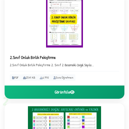
★
2.Sınıf Onluk Birlik Pekiştirme
2.Sınıf Onluk Birlik Pekiştirme 2. Sınıf 2 Basamaklı Doğal Sayıla...
✦
PDF
25.41 KB
6,970
Esra Öğretmen
Görüntüle
2