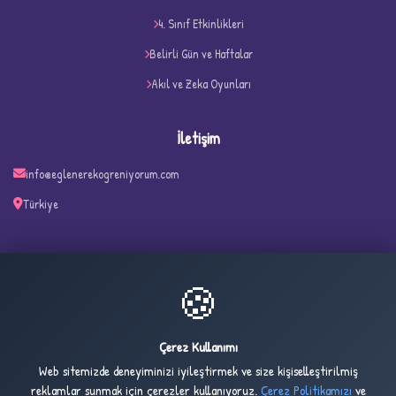
4. Sınıf Etkinlikleri
Belirli Gün ve Haftalar
Akıl ve Zeka Oyunları
İletişim
✧
info@eglenerekogreniyorum.com
Türkiye
🍪
16
2,494
ONLINE
BUGÜN
Çerez Kullanımı
Web sitemizde deneyiminizi iyileştirmek ve size kişiselleştirilmiş
2,784
1,028,156
reklamlar sunmak için çerezler kullanıyoruz.
Çerez Politikamızı
ve
DÜN
TOPLAM