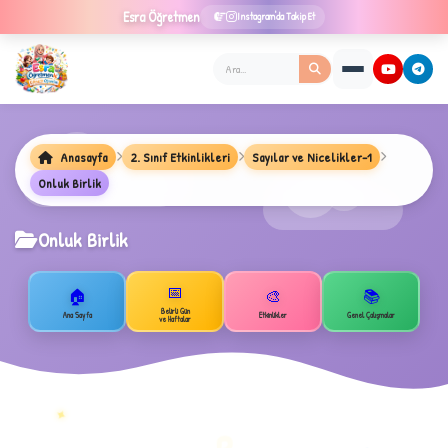
Esra
Öğretmen
Instagram'da Takip Et
Anasayfa
2. Sınıf Etkinlikleri
Sayılar ve Nicelikler-1
Onluk Birlik
Onluk Birlik
★
📅
🏠
🎨
📚
Belirli Gün
Ana Sayfa
Etkinlikler
Genel Çalışmalar
ve Haftalar
✦