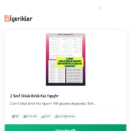
+
İçerikler
1
2 Sınıf Onluk Birlik Kes Yapıştır
2 Sınıf Onluk Birlik Kes Yapıştır PDF çalışması dosyasında 2 fark...
2
PDF
97.24 KB
8,247
Esra Öğretmen
Görüntüle