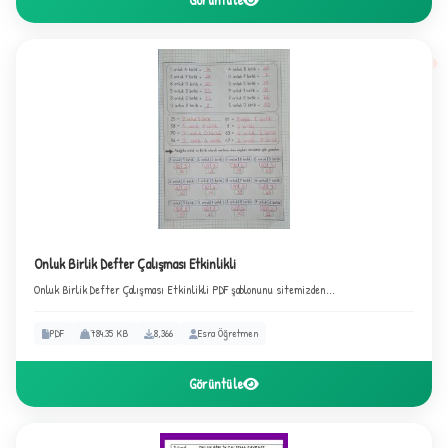
Onluk Birlik Defter Çalışması Etkinlikli
Onluk Birlik Defter Çalışması Etkinlikli PDF şablonunu sitemizden...
B
PDF
784.35 KB
8,366
Esra Öğretmen
Görüntüle
✧