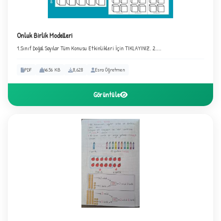
Onluk Birlik Modelleri
✦
1.Sınıf Doğal Sayılar Tüm Konusu Etkinlikleri İçin TIKLAYINIZ. 2....
PDF
46.56 KB
8,628
Esra Öğretmen
Görüntüle
3