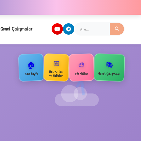
Genel Çalışmalar
📅
🏠
📚
🎨
Belirli Gün
Genel Çalışmalar
Ana Sayfa
Etkinlikler
1
ve Haftalar
✧