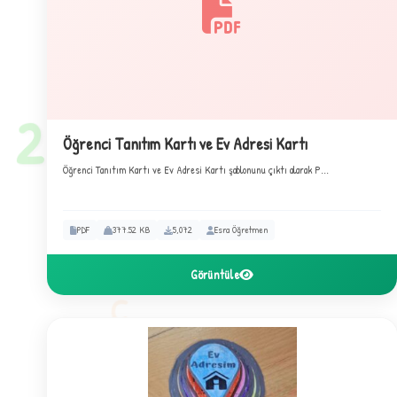
★
2
Öğrenci Tanıtım Kartı ve Ev Adresi Kartı
Öğrenci Tanıtım Kartı ve Ev Adresi Kartı şablonunu çıktı alarak P...
PDF
377.52 KB
5,072
Esra Öğretmen
Görüntüle
C
✦