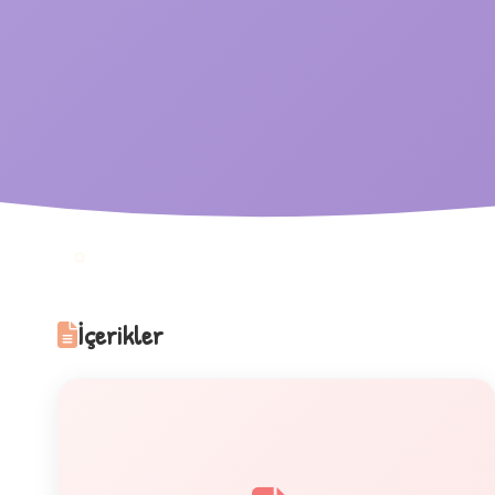
1
İçerikler
✧