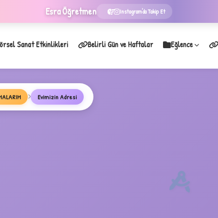
Esra
Öğretmen
Instagram'da Takip Et
örsel Sanat Etkinlikleri
Belirli Gün ve Haftalar
Eğlence
★
ŞMALARIM
Evimizin Adresi
B