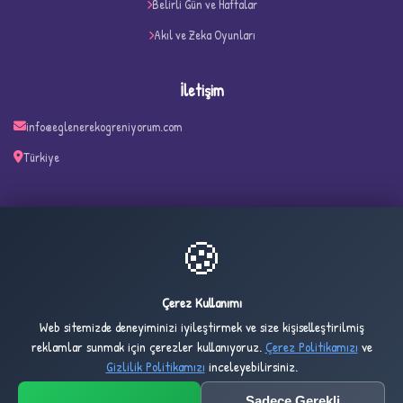
Belirli Gün ve Haftalar
Akıl ve Zeka Oyunları
İletişim
✧
info@eglenerekogreniyorum.com
Türkiye
🍪
24
1,862
ONLINE
BUGÜN
Çerez Kullanımı
Web sitemizde deneyiminizi iyileştirmek ve size kişiselleştirilmiş
2,784
1,027,524
reklamlar sunmak için çerezler kullanıyoruz.
Çerez Politikamızı
ve
DÜN
TOPLAM
Gizlilik Politikamızı
inceleyebilirsiniz.
Sadece Gerekli