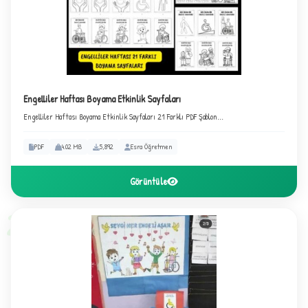
★
Engelliler Haftası Boyama Etkinlik Sayfaları
Engelliler Haftası Boyama Etkinlik Sayfaları 21 Farklı PDF Şablon...
✦
PDF
4.02 MB
5,892
Esra Öğretmen
Görüntüle
2