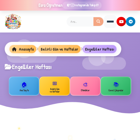
Esra
Öğretmen
Instagram'da Takip Et
Anasayfa
Belirli Gün ve Haftalar
Engelliler Haftası
Engelliler Haftası
★
📅
🏠
🎨
📚
Belirli Gün
Ana Sayfa
Etkinlikler
Genel Çalışmalar
ve Haftalar
✦
B