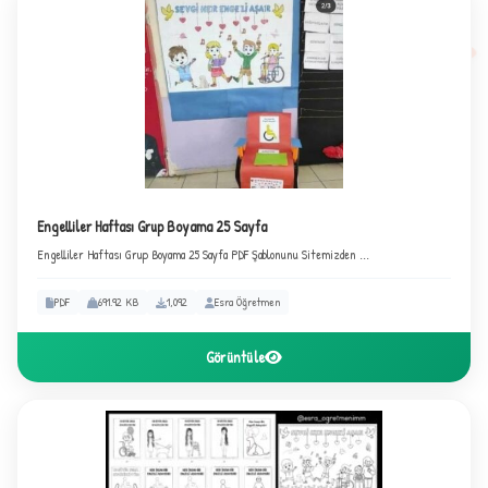
Engelliler Haftası Grup Boyama 25 Sayfa
Engelliler Haftası Grup Boyama 25 Sayfa PDF Şablonunu Sitemizden ...
PDF
691.92 KB
1,092
Esra Öğretmen
B
Görüntüle
✧