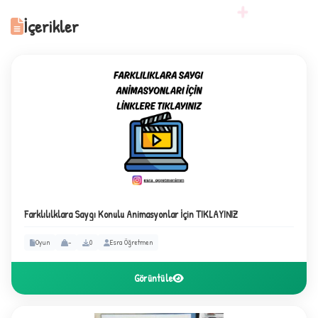
+
İçerikler
1
Farklılılklara Saygı Konulu Animasyonlar İçin TIKLAYINIZ
Oyun
-
0
Esra Öğretmen
2
Görüntüle