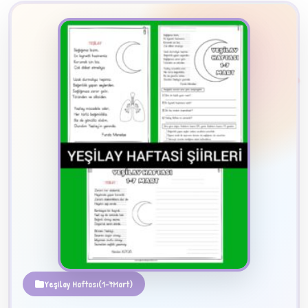
2
B
✧
Yeşilay Haftası(1-7Mart)