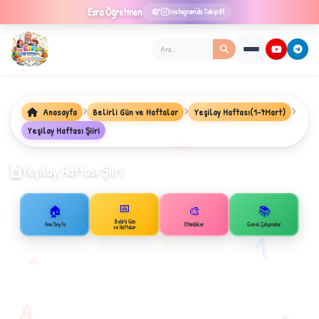
Esra
Öğretmen
Instagram'da Takip Et
Anasayfa
Belirli Gün ve Haftalar
Yeşilay Haftası(1-7Mart)
Yeşilay Haftası Şiiri
★
Yeşilay Haftası Şiiri
📅
🏠
🎨
📚
✦
Belirli Gün
B
Ana Sayfa
Etkinlikler
Genel Çalışmalar
ve Haftalar
1
A
A
✧