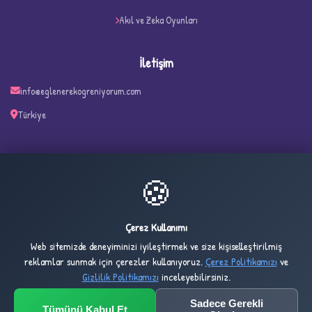
Akıl ve Zeka Oyunları
İletişim
info@eglenerekogreniyorum.com
Türkiye
✧
🍪
36
1,405
ONLINE
BUGÜN
Çerez Kullanımı
Web sitemizde deneyiminizi iyileştirmek ve size kişiselleştirilmiş
2,734
1,024,283
reklamlar sunmak için çerezler kullanıyoruz.
Çerez Politikamızı
ve
DÜN
TOPLAM
Gizlilik Politikamızı
inceleyebilirsiniz.
Sadece Gerekli
Tümünü Kabul Et