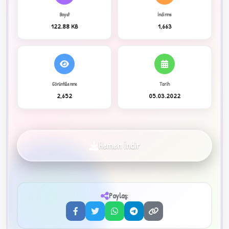
Boyut
İndirme
C
122.88 KB
1,663
Görüntülenme
Tarih
2,652
05.03.2022
✦
Hemen İndir
Paylaş:
3