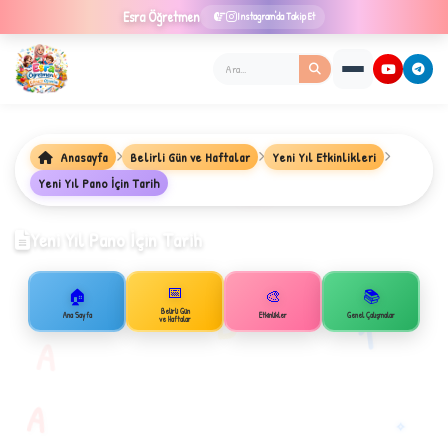
Esra
Öğretmen
Instagram'da Takip Et
Anasayfa
Belirli Gün ve Haftalar
Yeni Yıl Etkinlikleri
★
Yeni Yıl Pano İçin Tarih
Yeni Yıl Pano İçin Tarih
✦
📅
🏠
🎨
📚
B
Belirli Gün
1
Ana Sayfa
Etkinlikler
Genel Çalışmalar
ve Haftalar
A
A
✧