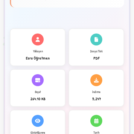
★
✦
2
Yükleyen
Dosya Türü
Esra Öğretmen
PDF
Boyut
İndirme
264.10 KB
5,247
C
Görüntülenme
Tarih