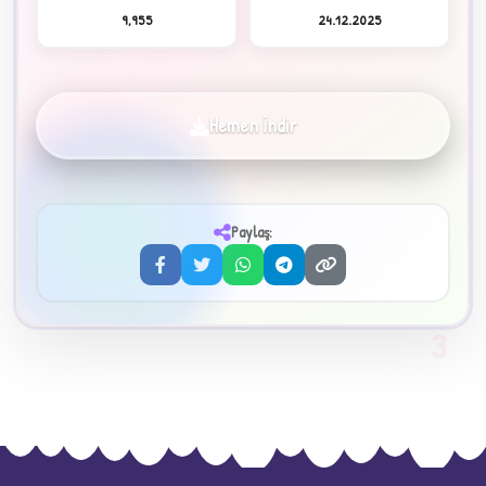
9,955
24.12.2025
Hemen İndir
✦
Paylaş:
3