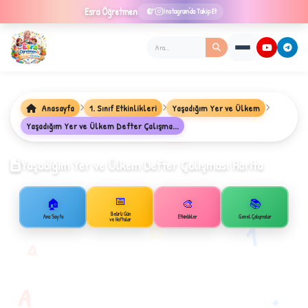
Esra
Öğretmen
Instagram'da Takip Et
Anasayfa
1. Sınıf Etkinlikleri
Yaşadığım Yer ve Ülkem
Yaşadığım Yer ve Ülkem Defter Çalışma...
★
Yaşadığım Yer ve Ülkem Defter Çalışması Harita
📅
🏠
🎨
📚
✦
B
Belirli Gün
Ana Sayfa
Etkinlikler
Genel Çalışmalar
ve Haftalar
1
A
A
✧