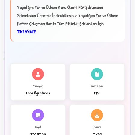
Yaşadığım Yer ve Ülkem Konu Özeti PDF Şablonunu
★
Sitemizden Ücretsiz İndirebilirsiniz.
Yaşadığım Yer ve Ülkem
Defter Çalışması Harita Tüm Etkinlik Şablonları İçin
✦
TIKLAYINIZ
2
Yükleyen
Dosya Türü
Esra Öğretmen
PDF
Boyut
İndirme
172.87 KB
7,259