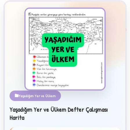
2
B
Yaşadığım Yer ve Ülkem
✧
Yaşadığım Yer ve Ülkem Defter Çalışması
Harita