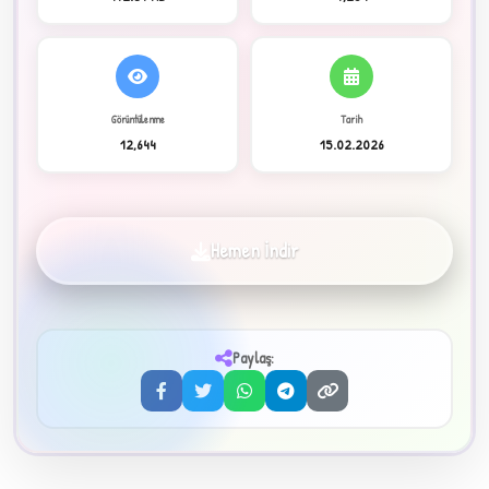
C
Görüntülenme
Tarih
12,644
15.02.2026
✦
Hemen İndir
Paylaş:
3