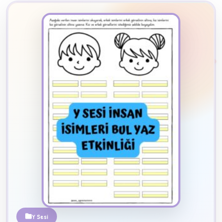
2
B
✧
Y Sesi