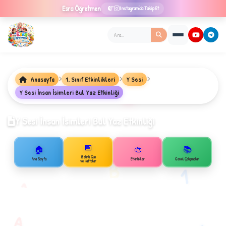
Esra
Öğretmen
Instagram'da Takip Et
Anasayfa
1. Sınıf Etkinlikleri
Y Sesi
Y Sesi İnsan İsimleri Bul Yaz Etkinliği
★
Y Sesi İnsan İsimleri Bul Yaz Etkinliği
📅
🏠
🎨
📚
✦
Belirli Gün
Ana Sayfa
Etkinlikler
Genel Çalışmalar
B
ve Haftalar
1
A