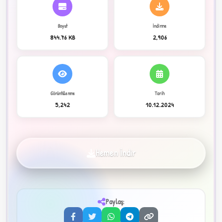
Boyut
İndirme
C
844.76 KB
2,906
Görüntülenme
Tarih
5,242
10.12.2024
✦
Hemen İndir
Paylaş:
3