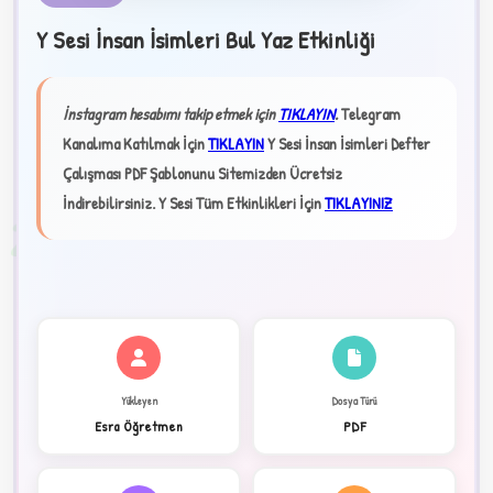
Y Sesi İnsan İsimleri Bul Yaz Etkinliği
★
İnstagram hesabımı takip etmek için
TIKLAYIN
.
Telegram
✦
Kanalıma Katılmak İçin
TIKLAYIN
Y Sesi İnsan İsimleri Defter
Çalışması PDF Şablonunu Sitemizden Ücretsiz
İndirebilirsiniz.
Y Sesi Tüm Etkinlikleri İçin
TIKLAYINIZ
2
Yükleyen
Dosya Türü
Esra Öğretmen
PDF