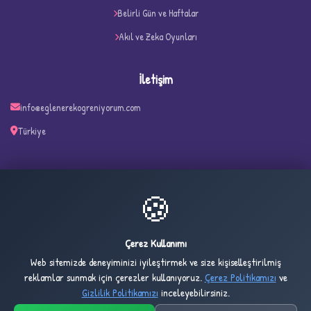
Belirli Gün ve Haftalar
Akıl ve Zeka Oyunları
İletişim
info@eglenerekogreniyorum.com
Türkiye
✧
🍪
22
2,188
ONLINE
BUGÜN
Çerez Kullanımı
Web sitemizde deneyiminizi iyileştirmek ve size kişiselleştirilmiş
2,496
1,022,332
reklamlar sunmak için çerezler kullanıyoruz.
Çerez Politikamızı
ve
DÜN
TOPLAM
Gizlilik Politikamızı
inceleyebilirsiniz.