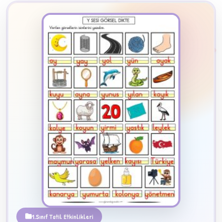
2
B
✧
1.Sınıf Tatil Etkinlikleri