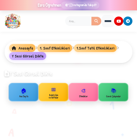
Esra
Öğretmen
Instagram'da Takip Et
Anasayfa
1. Sınıf Etkinlikleri
1.Sınıf Tatil Etkinlikleri
Y Sesi Görsel Dikte
★
Y Sesi Görsel Dikte
📅
🏠
🎨
📚
✦
B
Belirli Gün
Ana Sayfa
Etkinlikler
Genel Çalışmalar
ve Haftalar
1
A
A
✧