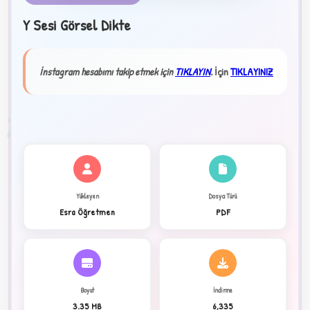
Y Sesi Görsel Dikte
★
✦
İnstagram hesabımı takip etmek için
TIKLAYIN
.
İçin
TIKLAYINIZ
2
Yükleyen
Dosya Türü
Esra Öğretmen
PDF
Boyut
İndirme
3.35 MB
6,335