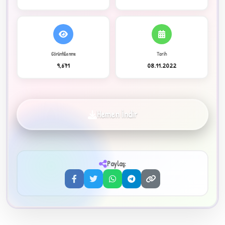
C
Görüntülenme
Tarih
9,671
08.11.2022
✦
Hemen İndir
Paylaş:
3