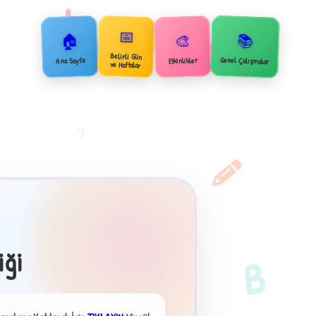
+
📅
🏠
📚
🎨
Belirli Gün
Genel Çalışmalar
Ana Sayfa
Etkinlikler
ve Haftalar
2
iği
B