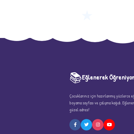
★
📚
Eğlenerek Öğreniyo
Çocuklarınız için hazırlanmış yüzlerce eği
boyama sayfası ve çalışma kağıdı. Eğlen
güzel adresi!
5