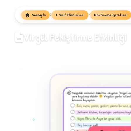
1
Anasayfa
1. Sınıf Etkinlikleri
Noktalama İşaretleri
Virgül Pekiştirme Etkinliği
✧