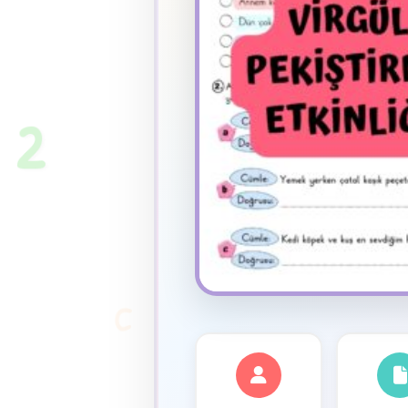
★
2
C
✦