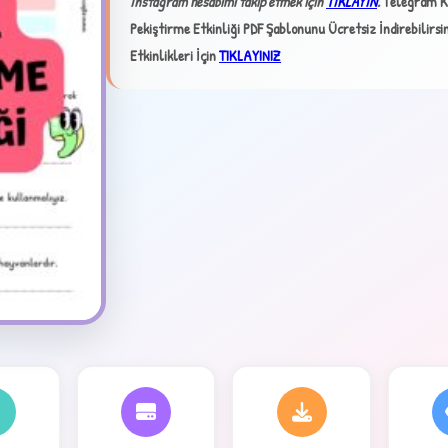
İnstagram hesabımı takip etmek için
TIKLAYIN
.
Telegram K
Pekiştirme Etkinliği PDF Şablonunu Ücretsiz İndirebilirsin
Etkinlikleri İçin
TIKLAYINIZ
✦
4