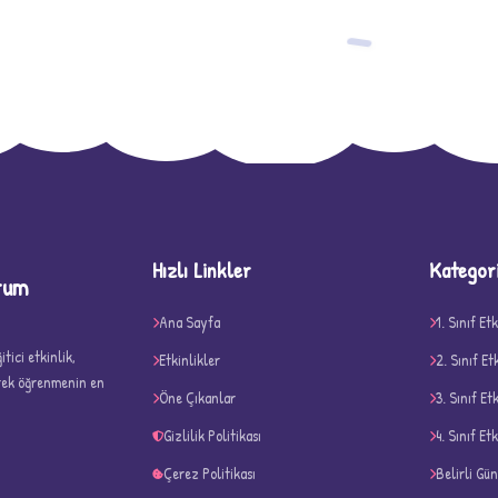
−
Hızlı Linkler
Kategor
rum
D
Ana Sayfa
1. Sınıf Etk
tici etkinlik,
Etkinlikler
2. Sınıf Et
erek öğrenmenin en
Öne Çıkanlar
3. Sınıf Et
Gizlilik Politikası
4. Sınıf Etk
Çerez Politikası
Belirli Gü
✧