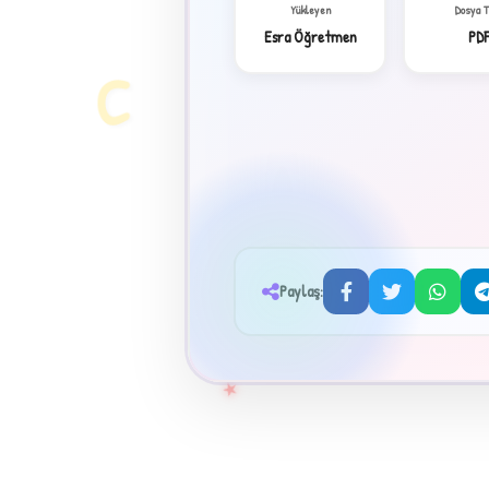
Yükleyen
Dosya 
Esra Öğretmen
PD
C
Paylaş:
★