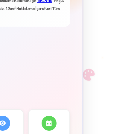
analıma Katılmak İçin
TIKLAYIN
Virgül
×
iz.
1.Sınıf Noktalama İşaretleri Tüm
F