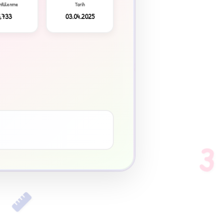
ntülenme
Tarih
,733
03.04.2025
3
♥
3