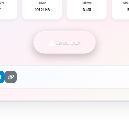
Türü
Boyut
İndirme
Görü
F
109.24 KB
3,468
5
Hemen İndir