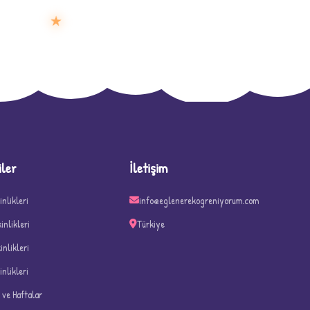
★
D
iler
İletişim
inlikleri
info@eglenerekogreniyorum.com
kinlikleri
Türkiye
kinlikleri
inlikleri
n ve Haftalar