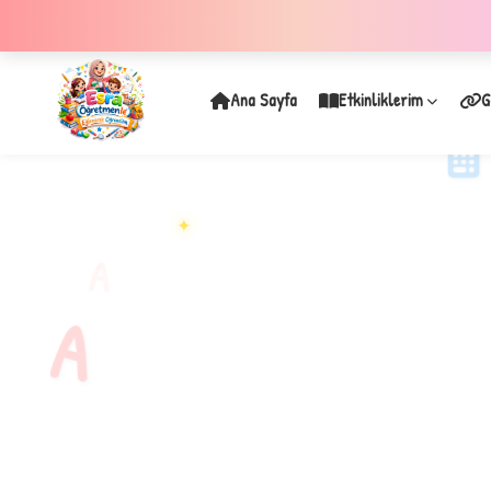
Ana Sayfa
Etkinliklerim
G
✦
A
A