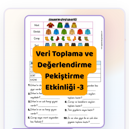
2
B
✧