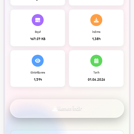
C
Boyut
İndirme
467.07 KB
1,384
Görüntülenme
Tarih
✦
1,594
01.06.2026
Hemen İndir