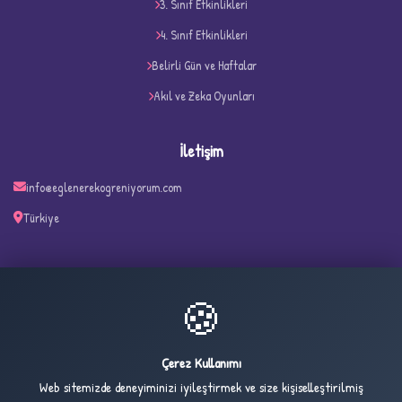
3. Sınıf Etkinlikleri
D
4. Sınıf Etkinlikleri
Belirli Gün ve Haftalar
Akıl ve Zeka Oyunları
İletişim
info@eglenerekogreniyorum.com
Türkiye
✧
🍪
19
1,838
ONLINE
BUGÜN
Çerez Kullanımı
Web sitemizde deneyiminizi iyileştirmek ve size kişiselleştirilmiş
2,734
1,024,716