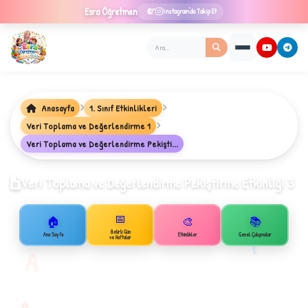
Esra
Öğretmen
Instagram'da Takip Et
Anasayfa
1. Sınıf Etkinlikleri
Veri Toplama ve Değerlendirme 1
★
Veri Toplama ve Değerlendirme Pekişti...
Veri Toplama ve Değerlendirme Pekiştirme Etkinliği 3
✦
📅
🏠
🎨
📚
B
1
Belirli Gün
Ana Sayfa
Etkinlikler
Genel Çalışmalar
ve Haftalar
A