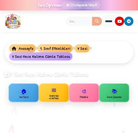
Esra
Öğretmen
Instagram'da Takip Et
Anasayfa
1. Sınıf Etkinlikleri
V Sesi
★
V Sesi Hece Kelime Cümle Tablosu
V Sesi Hece Kelime Cümle Tablosu
✦
📅
🏠
🎨
📚
B
Belirli Gün
1
Ana Sayfa
Etkinlikler
Genel Çalışmalar
ve Haftalar
A
A
✧