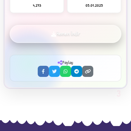
4,273
05.01.2025
Hemen İndir
✦
Paylaş:
3