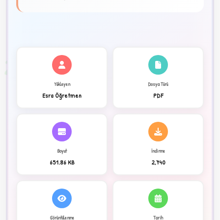
★
✦
2
Yükleyen
Dosya Türü
Esra Öğretmen
PDF
Boyut
İndirme
651.86 KB
2,740
C
Görüntülenme
Tarih