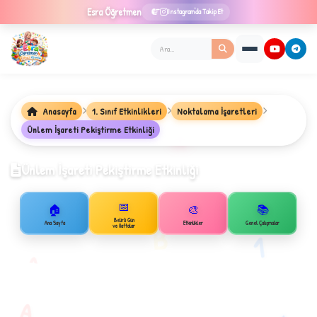
Esra
Öğretmen
Instagram'da Takip Et
Anasayfa
1. Sınıf Etkinlikleri
Noktalama İşaretleri
Ünlem İşareti Pekiştirme Etkinliği
★
Ünlem İşareti Pekiştirme Etkinliği
📅
🏠
🎨
📚
✦
Belirli Gün
Ana Sayfa
Etkinlikler
Genel Çalışmalar
B
ve Haftalar
1
A
A