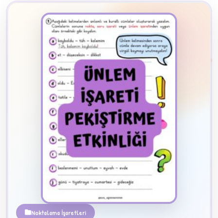
2
B
✧
Noktalama İşaretleri