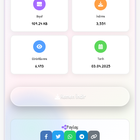
Boyut
İndirme
C
109.24 KB
3,551
Görüntülenme
Tarih
6,473
03.04.2025
✦
Hemen İndir
Paylaş:
3