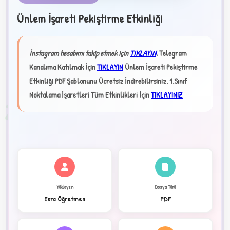
Ünlem İşareti Pekiştirme Etkinliği
★
İnstagram hesabımı takip etmek için
TIKLAYIN
.
Telegram
✦
Kanalıma Katılmak İçin
TIKLAYIN
Ünlem İşareti Pekiştirme
Etkinliği PDF Şablonunu Ücretsiz İndirebilirsiniz.
1.Sınıf
Noktalama İşaretleri Tüm Etkinlikleri İçin
TIKLAYINIZ
2
Yükleyen
Dosya Türü
Esra Öğretmen
PDF