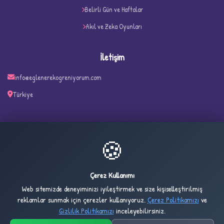
Belirli Gün ve Haftalar
Akıl ve Zeka Oyunları
İletişim
info@eglenerekogreniyorum.com
Türkiye
✧
🍪
22
4,866
ONLINE
BUGÜN
Çerez Kullanımı
Web sitemizde deneyiminizi iyileştirmek ve size kişiselleştirilmiş
3,128
1,033,656
reklamlar sunmak için çerezler kullanıyoruz.
Çerez Politikamızı
ve
DÜN
TOPLAM
Gizlilik Politikamızı
inceleyebilirsiniz.